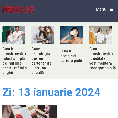
Menu
Cum îți
Când
Cum
Cum îți
construiești o
tehnologia
construiești o
protejezi
rutină simplă
devine
identitate
bariera pielii
de îngrijire
partener de
vestimentară
pentru mâini și
lucru, nu
recognoscibilă
unghii
unealtă
Zi:
13 ianuarie 2024