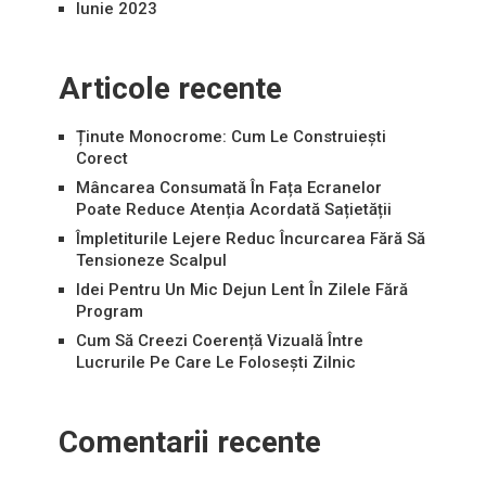
Iunie 2023
Articole recente
Ținute Monocrome: Cum Le Construiești
Corect
Mâncarea Consumată În Fața Ecranelor
Poate Reduce Atenția Acordată Sațietății
Împletiturile Lejere Reduc Încurcarea Fără Să
Tensioneze Scalpul
Idei Pentru Un Mic Dejun Lent În Zilele Fără
Program
Cum Să Creezi Coerență Vizuală Între
Lucrurile Pe Care Le Folosești Zilnic
Comentarii recente