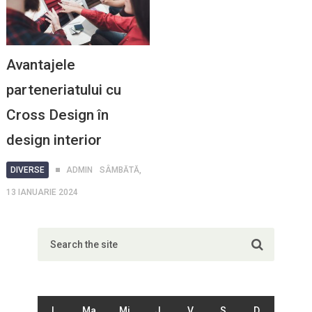
Avantajele
parteneriatului cu
Cross Design în
design interior
DIVERSE
ADMIN
SÂMBĂTĂ,
13 IANUARIE 2024
L
Ma
Mi
J
V
S
D