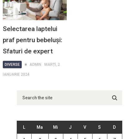
Selectarea laptelui
praf pentru bebeluși:
Sfaturi de expert
DIVERSE
ADMIN
MARȚI, 2
IANUARIE 2024
L
Ma
Mi
J
V
S
D