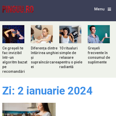
Menu
Ce greșeli te
Diferența dintre
10 ritualuri
Greșeli
fac invizibil
întărirea unghiei
simple de
frecvente în
într-un
și
relaxare
consumul de
algoritm bazat
supraîncărcarea
pentru o piele
suplimente
pe
ei
radiantă
recomandări
Zi:
2 ianuarie 2024