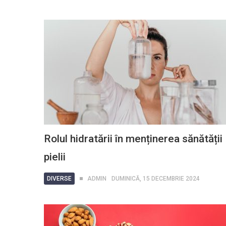
Rolul hidratării în menținerea sănătății
pielii
DIVERSE
ADMIN
DUMINICĂ, 15 DECEMBRIE 2024