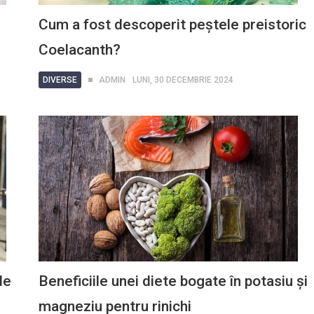
Cum a fost descoperit peștele preistoric
Coelacanth?
DIVERSE
ADMIN
LUNI, 30 DECEMBRIE 2024
de
Beneficiile unei diete bogate în potasiu și
magneziu pentru rinichi