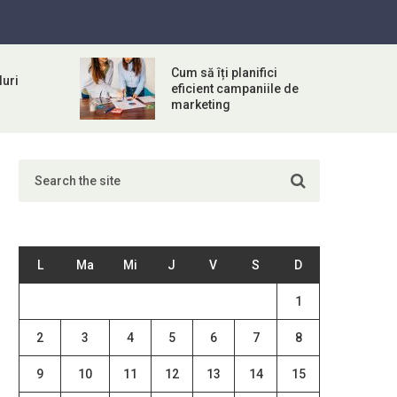
Cum să îți planifici
uri
eficient campaniile de
marketing
L
Ma
Mi
J
V
S
D
1
2
3
4
5
6
7
8
9
10
11
12
13
14
15