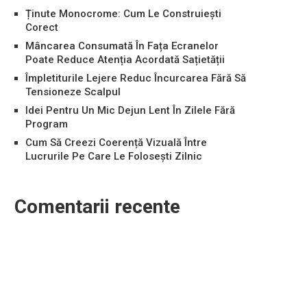
Ținute Monocrome: Cum Le Construiești
Corect
Mâncarea Consumată În Fața Ecranelor
Poate Reduce Atenția Acordată Sațietății
Împletiturile Lejere Reduc Încurcarea Fără Să
Tensioneze Scalpul
Idei Pentru Un Mic Dejun Lent În Zilele Fără
Program
Cum Să Creezi Coerență Vizuală Între
Lucrurile Pe Care Le Folosești Zilnic
Comentarii recente