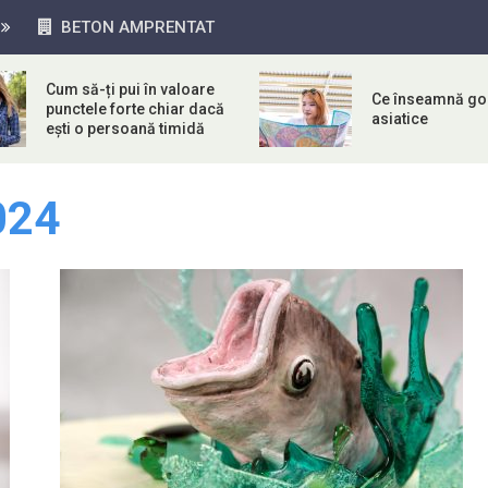
BETON AMPRENTAT
Cum să-ți pui în valoare
Ce înseamnă gol
punctele forte chiar dacă
asiatice
ești o persoană timidă
024