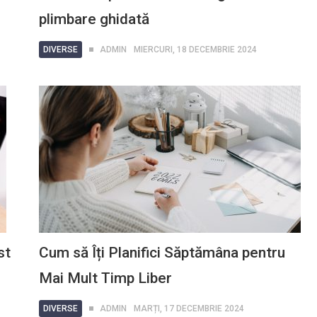
plimbare ghidată
DIVERSE
ADMIN
MIERCURI, 18 DECEMBRIE 2024
st
Cum să Îți Planifici Săptămâna pentru
Mai Mult Timp Liber
DIVERSE
ADMIN
MARȚI, 17 DECEMBRIE 2024