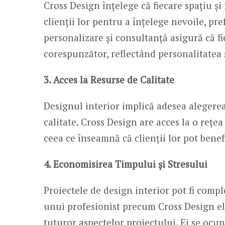
Cross Design înțelege că fiecare spațiu și 
clienții lor pentru a înțelege nevoile, pre
personalizare și consultanță asigură că f
corespunzător, reflectând personalitatea și
3. Acces la Resurse de Calitate
Designul interior implică adesea alegerea 
calitate. Cross Design are acces la o rețea 
ceea ce înseamnă că clienții lor pot benef
4. Economisirea Timpului și Stresului
Proiectele de design interior pot fi compl
unui profesionist precum Cross Design el
tuturor aspectelor proiectului. Ei se ocupă