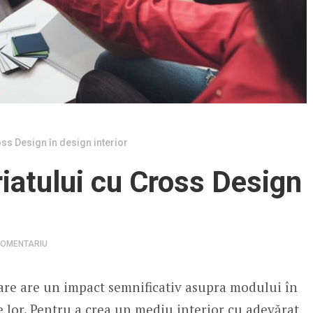
oss Design în design interior
iatului cu Cross Design
COMENTARIU
 care are un impact semnificativ asupra modului în
le lor. Pentru a crea un mediu interior cu adevărat