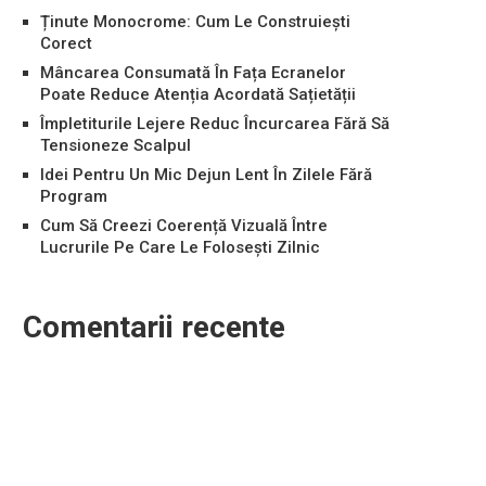
Ținute Monocrome: Cum Le Construiești
Corect
Mâncarea Consumată În Fața Ecranelor
Poate Reduce Atenția Acordată Sațietății
Împletiturile Lejere Reduc Încurcarea Fără Să
Tensioneze Scalpul
Idei Pentru Un Mic Dejun Lent În Zilele Fără
Program
Cum Să Creezi Coerență Vizuală Între
Lucrurile Pe Care Le Folosești Zilnic
Comentarii recente