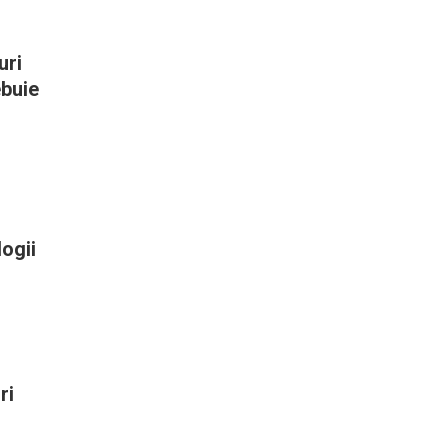
uri
ebuie
ogii
ri