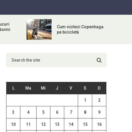
ucuri
Cum vizitezi Copenhaga
răsimi
pe bicicletă
L
Ma
Mi
J
V
S
D
1
2
3
4
5
6
7
8
9
10
11
12
13
14
15
16