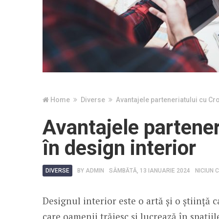
Home
Diverse
Avantajele parteneriatului cu Cr
Avantajele partener
în design interior
DIVERSE
BY
ADMIN
SÂMBĂTĂ, 13 IANUARIE 2024
NICIUN 
Designul interior este o artă și o știință
care oamenii trăiesc și lucrează în spații