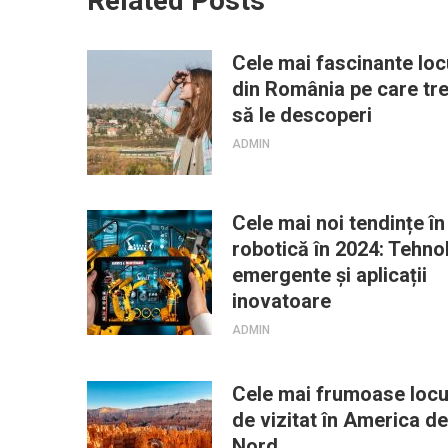
Related Posts
Cele mai fascinante loc
din România pe care tr
să le descoperi
ADMIN
Cele mai noi tendințe în
robotică în 2024: Tehnol
emergente și aplicații
inovatoare
ADMIN
Cele mai frumoase locu
de vizitat în America de
Nord