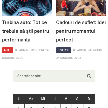
Turbina auto: Tot ce
Cadouri de suflet: Idei
trebuie să știi pentru
pentru momentul
performanță
perfect
AUTO
ADMIN
MIERCURI, 24
DIVERSE
ADMIN
MIERCURI,
IANUARIE 2024
24 IANUARIE 2024
L
Ma
Mi
J
V
S
D