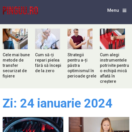
Menu
Cele mai bune
Cum să-ți
Strategii
Cum alegi
metode de
repari pielea
pentru a-ți
instrumentele
transfer
fără să începi
păstra
potrivite pentru
securizat de
de la zero
optimismul în
o echipă mică
fișiere
perioade grele
aflată în
creștere
Zi:
24 ianuarie 2024