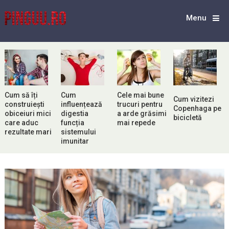
Menu
Cum să îți
Cum
Cele mai bune
Cum vizitezi
construiești
influențează
trucuri pentru
Copenhaga pe
obiceiuri mici
digestia
a arde grăsimi
bicicletă
care aduc
funcția
mai repede
rezultate mari
sistemului
imunitar