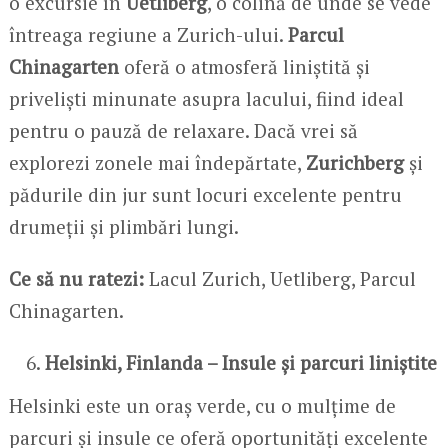
o excursie în
Uetliberg
, o colină de unde se vede
întreaga regiune a Zurich-ului.
Parcul
Chinagarten
oferă o atmosferă liniștită și
priveliști minunate asupra lacului, fiind ideal
pentru o pauză de relaxare. Dacă vrei să
explorezi zonele mai îndepărtate,
Zurichberg
și
pădurile din jur sunt locuri excelente pentru
drumeții și plimbări lungi.
Ce să nu ratezi:
Lacul Zurich, Uetliberg, Parcul
Chinagarten.
Helsinki, Finlanda – Insule și parcuri liniștite
Helsinki este un oraș verde, cu o mulțime de
parcuri și insule ce oferă oportunități excelente