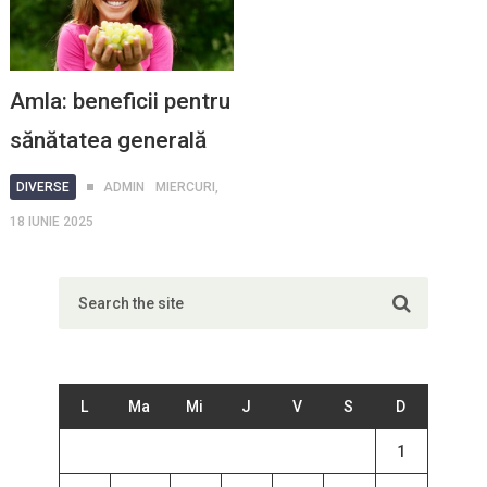
Amla: beneficii pentru
sănătatea generală
DIVERSE
ADMIN
MIERCURI,
18 IUNIE 2025
L
Ma
Mi
J
V
S
D
1