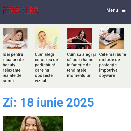
Menu
Idei pentru
Cum alegi
Cum să alegi și
Cele mai bune
ritualuri de
culoarea de
să porți haine
metode de
beauty
pedichiură
în funcție de
protecție
relaxante
care nu
tendințele
împotriva
înainte de
obosește
momentului
spyware
somn
vizual
Zi:
18 iunie 2025