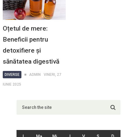
Oțetul de mere:
Beneficii pentru
detoxifiere și
sănătatea digestivă
DIVERSE
ADMIN
VINERI, 27
IUNIE 2025
L
Ma
Mi
J
V
S
D