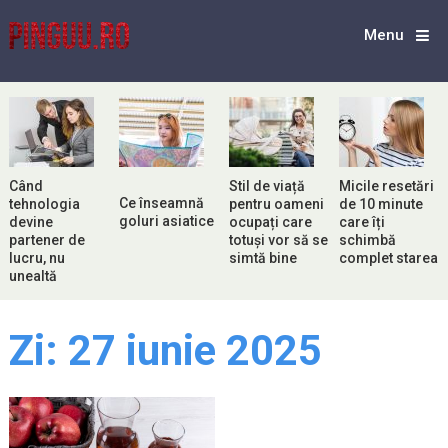
Menu
Când
Stil de viață
Micile resetări
Ce înseamnă
tehnologia
pentru oameni
de 10 minute
goluri asiatice
devine
ocupați care
care îți
partener de
totuși vor să se
schimbă
lucru, nu
simtă bine
complet starea
unealtă
Zi:
27 iunie 2025