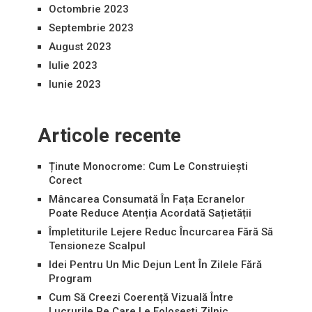
Octombrie 2023
Septembrie 2023
August 2023
Iulie 2023
Iunie 2023
Articole recente
Ținute Monocrome: Cum Le Construiești
Corect
Mâncarea Consumată În Fața Ecranelor
Poate Reduce Atenția Acordată Sațietății
Împletiturile Lejere Reduc Încurcarea Fără Să
Tensioneze Scalpul
Idei Pentru Un Mic Dejun Lent În Zilele Fără
Program
Cum Să Creezi Coerență Vizuală Între
Lucrurile Pe Care Le Folosești Zilnic