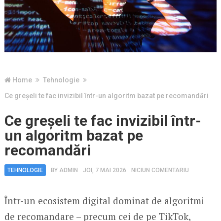
Home
Tehnologie
Ce greșeli te fac invizibil într-un algoritm bazat pe recomandări
Ce greșeli te fac invizibil într-
un algoritm bazat pe
recomandări
TEHNOLOGIE
BY
ADMIN
JOI, 7 MAI 2026
NICIUN COMENTARIU
Într-un ecosistem digital dominat de algoritmi
de recomandare – precum cei de pe TikTok,