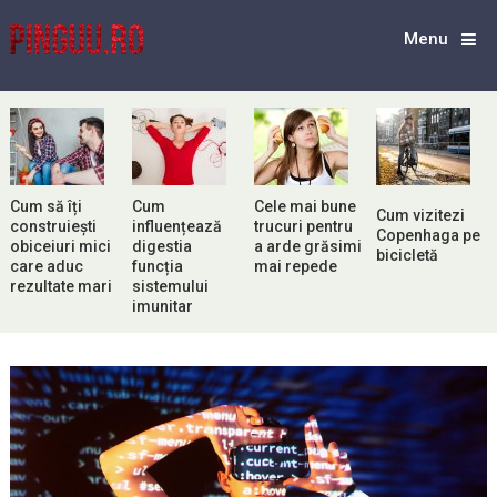
Menu
Cum să îți
Cum
Cele mai bune
Cum vizitezi
construiești
influențează
trucuri pentru
Copenhaga pe
obiceiuri mici
digestia
a arde grăsimi
bicicletă
care aduc
funcția
mai repede
rezultate mari
sistemului
imunitar