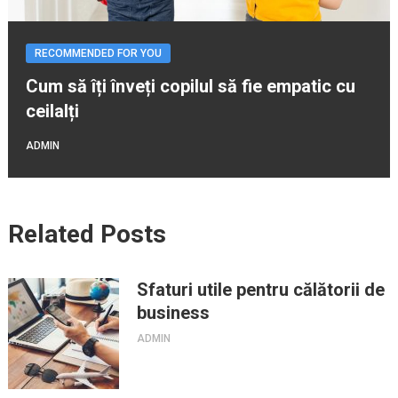
RECOMMENDED FOR YOU
Cum să îți înveți copilul să fie empatic cu
ceilalți
ADMIN
Related Posts
Sfaturi utile pentru călătorii de
business
ADMIN