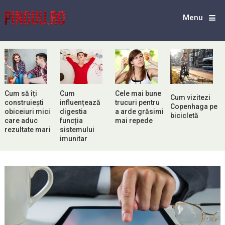
Menu
Cum să îți
Cum
Cele mai bune
Cum vizitezi
construiești
influențează
trucuri pentru
Copenhaga pe
obiceiuri mici
digestia
a arde grăsimi
bicicletă
care aduc
funcția
mai repede
rezultate mari
sistemului
imunitar