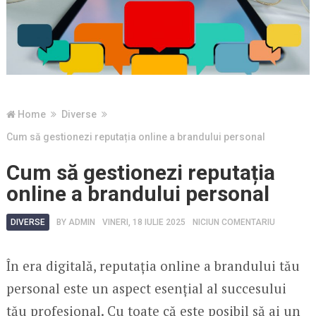
Home
Diverse
Cum să gestionezi reputația online a brandului personal
Cum să gestionezi reputația
online a brandului personal
DIVERSE
BY
ADMIN
VINERI, 18 IULIE 2025
NICIUN COMENTARIU
În era digitală, reputația online a brandului tău
personal este un aspect esențial al succesului
tău profesional. Cu toate că este posibil să ai un