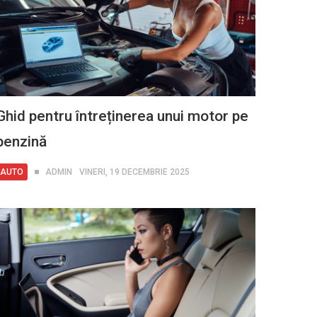
Ghid pentru întreținerea unui motor pe
benzină
AUTO
ADMIN
VINERI, 19 DECEMBRIE 2025