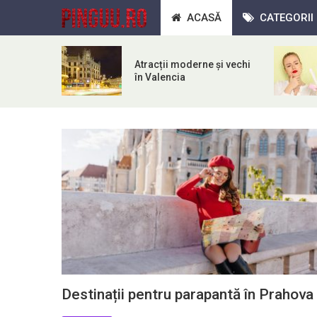
ACASĂ
CATEGORII
Atracții moderne și vechi
în Valencia
Destinații pentru parapantă în Prahova