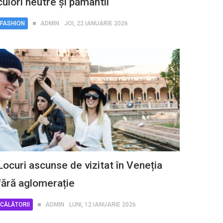
culori neutre și pământii
FASHION
ADMIN
JOI, 22 IANUARIE 2026
Locuri ascunse de vizitat în Veneția
fără aglomerație
CĂLĂTORII
ADMIN
LUNI, 12 IANUARIE 2026