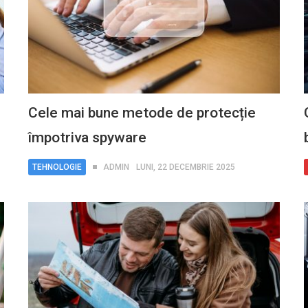
Cele mai bune metode de protecție
împotriva spyware
TEHNOLOGIE
ADMIN
LUNI, 22 DECEMBRIE 2025