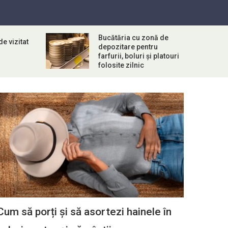
Bucătăria cu zonă de
e vizitat
depozitare pentru
farfurii, boluri și platouri
folosite zilnic
Cum să porți și să asortezi hainele în