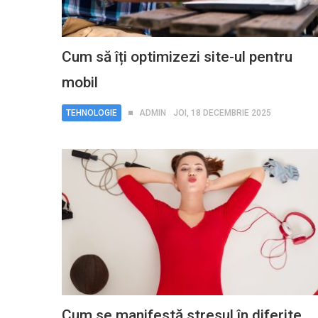
Cum să îți optimizezi site-ul pentru
mobil
TEHNOLOGIE
ADMIN
JOI, 18 DECEMBRIE 2025
Cum se manifestă stresul în diferite