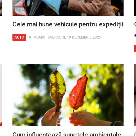
Cele mai bune vehicule pentru expediții
AUTO
ADMIN
MIERCURI, 10 DECEMBRIE 2025
Cum influențează sunetele ambientale