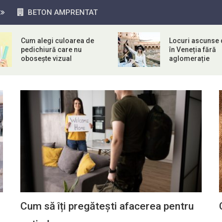
BETON AMPRENTAT
Cum alegi culoarea de
Locuri ascunse d
pedichiură care nu
în Veneția fără
obosește vizual
aglomerație
Cum să îți pregătești afacerea pentru