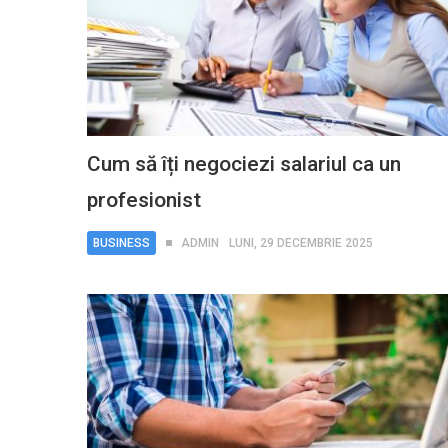
Cum să îți negociezi salariul ca un
profesionist
BUSINESS
ADMIN
LUNI, 29 DECEMBRIE 2025