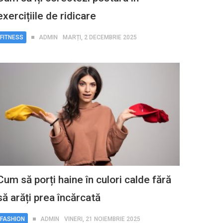
exercițiile de ridicare
FITNESS
ADMIN
MARȚI, 2 DECEMBRIE 2025
Cum să porți haine în culori calde fără
să arăți prea încărcată
FASHION
ADMIN
VINERI, 21 NOIEMBRIE 2025