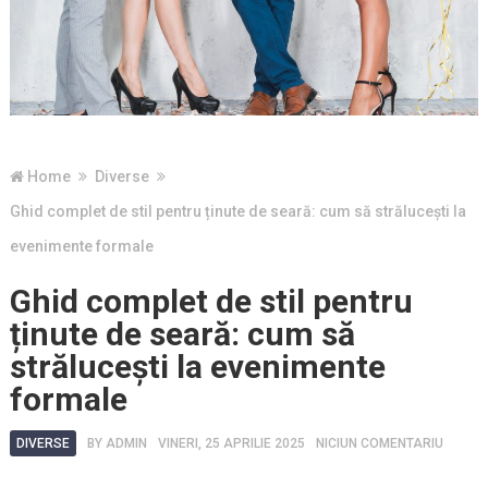
Home
Diverse
Ghid complet de stil pentru ținute de seară: cum să strălucești la
evenimente formale
Ghid complet de stil pentru
ținute de seară: cum să
strălucești la evenimente
formale
DIVERSE
BY
ADMIN
VINERI, 25 APRILIE 2025
NICIUN COMENTARIU