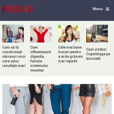
Menu
Cum să îți
Cum
Cele mai bune
Cum vizitezi
construiești
influențează
trucuri pentru
Copenhaga pe
obiceiuri mici
digestia
a arde grăsimi
bicicletă
care aduc
funcția
mai repede
rezultate mari
sistemului
imunitar