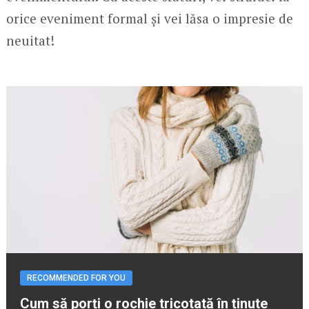
orice eveniment formal și vei lăsa o impresie de
neuitat!
RECOMMENDED FOR YOU
Cum să porți o rochie tricotată în ținute