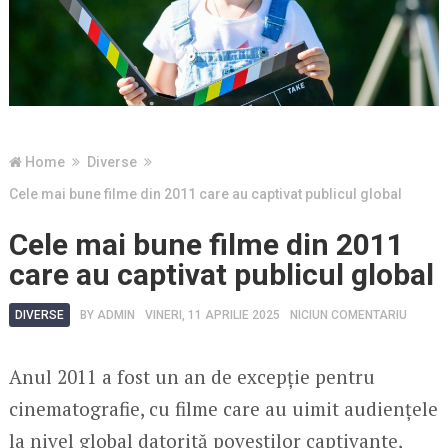
Home
Diverse
Cele mai bune filme din 2011 care au captivat publicul global
Cele mai bune filme din 2011
care au captivat publicul global
DIVERSE
BY
ADMIN
VINERI, 11 APRILIE 2025
NICIUN COMENTARIU
Anul 2011 a fost un an de excepție pentru
cinematografie, cu filme care au uimit audiențele
la nivel global datorită poveștilor captivante,