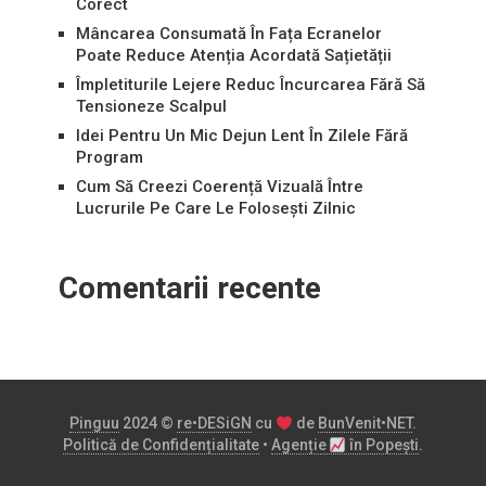
Corect
Mâncarea Consumată În Fața Ecranelor
Poate Reduce Atenția Acordată Sațietății
Împletiturile Lejere Reduc Încurcarea Fără Să
Tensioneze Scalpul
Idei Pentru Un Mic Dejun Lent În Zilele Fără
Program
Cum Să Creezi Coerență Vizuală Între
Lucrurile Pe Care Le Folosești Zilnic
Comentarii recente
Pinguu
2024 ©
re•DESiGN
cu
de
BunVenit•NET
.
Politică de Confidențialitate
•
Agenție
în Popești
.