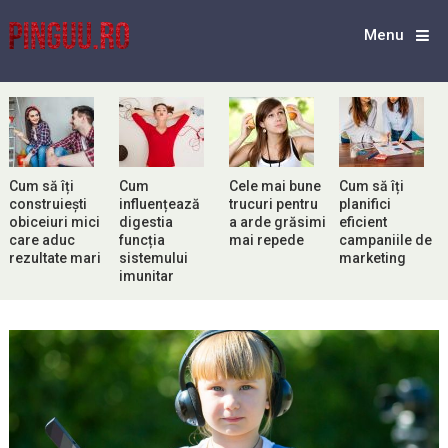
Menu
Cum să îți
Cum
Cele mai bune
Cum să îți
construiești
influențează
trucuri pentru
planifici
obiceiuri mici
digestia
a arde grăsimi
eficient
care aduc
funcția
mai repede
campaniile de
rezultate mari
sistemului
marketing
imunitar