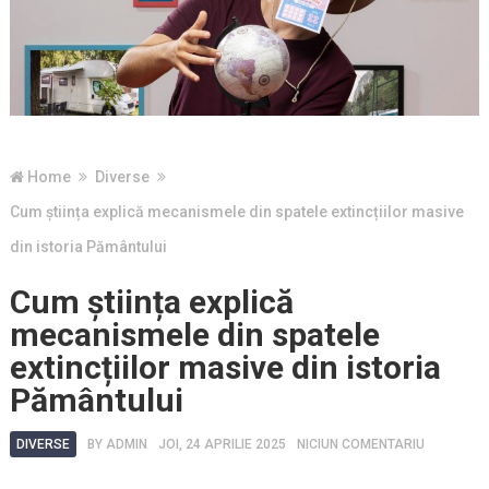
Home
Diverse
Cum știința explică mecanismele din spatele extincțiilor masive
din istoria Pământului
Cum știința explică
mecanismele din spatele
extincțiilor masive din istoria
Pământului
DIVERSE
BY
ADMIN
JOI, 24 APRILIE 2025
NICIUN COMENTARIU