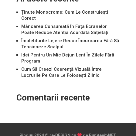
Ținute Monocrome: Cum Le Construiești
Corect
Mâncarea Consumată În Fața Ecranelor
Poate Reduce Atenția Acordată Sațietății
Împletiturile Lejere Reduc Încurcarea Fără Să
Tensioneze Scalpul
Idei Pentru Un Mic Dejun Lent În Zilele Fără
Program
Cum Să Creezi Coerență Vizuală Între
Lucrurile Pe Care Le Folosești Zilnic
Comentarii recente
Pinguu
2024 ©
re•DESiGN
cu
de
BunVenit•NET
.