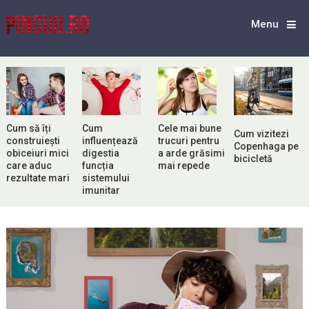
Menu
Cum să îți
Cum
Cele mai bune
Cum vizitezi
construiești
influențează
trucuri pentru
Copenhaga pe
obiceiuri mici
digestia
a arde grăsimi
bicicletă
care aduc
funcția
mai repede
rezultate mari
sistemului
imunitar