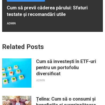
Cum să previi căderea părului: Sfaturi
testate și recomandări utile
ADMIN
Related Posts
Cum să investești în ETF-uri
pentru un portofoliu
diversificat
ADMIN
Țelina: Cum să o consumi și