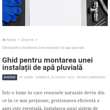
Home
Diverse
Ghid pentru montarea unei instalații de apă pluvială
Ghid pentru montarea unei
instalații de apă pluvială
DIVERSE
BY
ADMIN
DUMINICĂ, 25 AUGUST 2024
NICIUN COMENTARIU
Într-o lume în care resursele naturale devin din
ce în ce mai prețioase, gestionarea eficientă a
apei este esențială. Instalarea unui sistem de