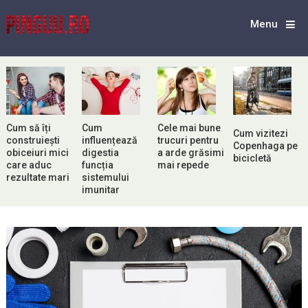
Menu
Cum să îți
Cum
Cele mai bune
Cum vizitezi
construiești
influențează
trucuri pentru
Copenhaga pe
obiceiuri mici
digestia
a arde grăsimi
bicicletă
care aduc
funcția
mai repede
rezultate mari
sistemului
imunitar