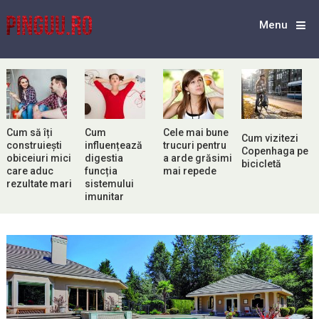
Menu
Cum să îți
Cum
Cele mai bune
Cum vizitezi
construiești
influențează
trucuri pentru
Copenhaga pe
obiceiuri mici
digestia
a arde grăsimi
bicicletă
care aduc
funcția
mai repede
rezultate mari
sistemului
imunitar