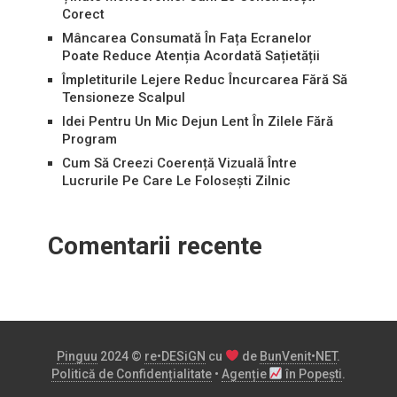
Corect
Mâncarea Consumată În Fața Ecranelor
Poate Reduce Atenția Acordată Sațietății
Împletiturile Lejere Reduc Încurcarea Fără Să
Tensioneze Scalpul
Idei Pentru Un Mic Dejun Lent În Zilele Fără
Program
Cum Să Creezi Coerență Vizuală Între
Lucrurile Pe Care Le Folosești Zilnic
Comentarii recente
Pinguu
2024 ©
re•DESiGN
cu
de
BunVenit•NET
.
Politică de Confidențialitate
•
Agenție
în Popești
.