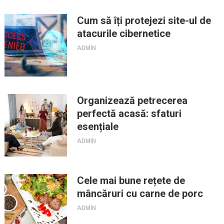
Cum să îți protejezi site-ul de
atacurile cibernetice
ADMIN
Organizează petrecerea
perfectă acasă: sfaturi
esențiale
ADMIN
Cele mai bune rețete de
mâncăruri cu carne de porc
ADMIN