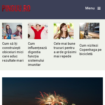
Menu
Cum să îți
Cum
Cele mai bune
Cum vizitezi
construiești
influențează
trucuri pentru
Copenhaga pe
obiceiuri mici
digestia
a arde grăsimi
bicicletă
care aduc
funcția
mai repede
rezultate mari
sistemului
imunitar