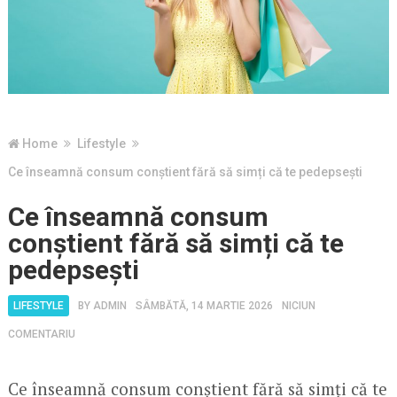
Home
Lifestyle
Ce înseamnă consum conștient fără să simți că te pedepsești
Ce înseamnă consum
conștient fără să simți că te
pedepsești
LIFESTYLE
BY
ADMIN
SÂMBĂTĂ, 14 MARTIE 2026
NICIUN
COMENTARIU
Ce înseamnă consum conștient fără să simți că te