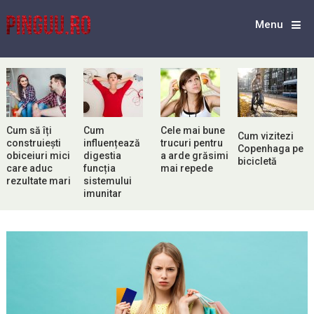
Menu
Cum să îți
Cum
Cele mai bune
Cum vizitezi
construiești
influențează
trucuri pentru
Copenhaga pe
obiceiuri mici
digestia
a arde grăsimi
bicicletă
care aduc
funcția
mai repede
rezultate mari
sistemului
imunitar