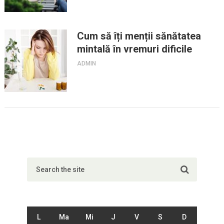
Cum să îți menții sănătatea
mintală în vremuri dificile
ADMIN
L
Ma
Mi
J
V
S
D