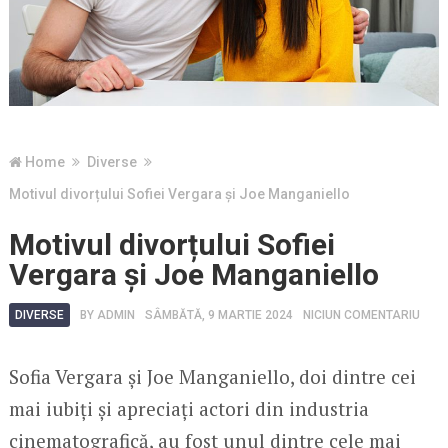
Home
Diverse
Motivul divorțului Sofiei Vergara și Joe Manganiello
Motivul divorțului Sofiei
Vergara și Joe Manganiello
DIVERSE
BY
ADMIN
SÂMBĂTĂ, 9 MARTIE 2024
NICIUN COMENTARIU
Sofia Vergara și Joe Manganiello, doi dintre cei
mai iubiți și apreciați actori din industria
cinematografică, au fost unul dintre cele mai