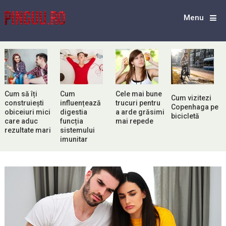
Menu
Cum să îți
Cum
Cele mai bune
Cum vizitezi
construiești
influențează
trucuri pentru
Copenhaga pe
obiceiuri mici
digestia
a arde grăsimi
bicicletă
care aduc
funcția
mai repede
rezultate mari
sistemului
imunitar