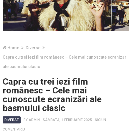
Home
Diverse
Capra cu trei iezi film românesc – Cele mai cunoscute ecranizări
ale basmului clasic
Capra cu trei iezi film
românesc – Cele mai
cunoscute ecranizări ale
basmului clasic
DIVERSE
BY
ADMIN
SÂMBĂTĂ, 1 FEBRUARIE 2025
NICIUN
COMENTARIU