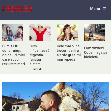
Menu
Cum să îți
Cum
Cele mai bune
Cum vizitezi
construiești
influențează
trucuri pentru
Copenhaga pe
obiceiuri mici
digestia
a arde grăsimi
bicicletă
care aduc
funcția
mai repede
rezultate mari
sistemului
imunitar