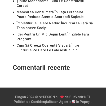
Ținute Monocrome: Cum Le Construiești
Corect
Mâncarea Consumată În Fața Ecranelor
Poate Reduce Atenția Acordată Sațietății
Împletiturile Lejere Reduc Încurcarea Fără Să
Tensioneze Scalpul
Idei Pentru Un Mic Dejun Lent În Zilele Fără
Program
Cum Să Creezi Coerență Vizuală Între
Lucrurile Pe Care Le Folosești Zilnic
Comentarii recente
Pinguu
2024 ©
re•DESiGN
cu
de
BunVenit•NET
.
Politică de Confidențialitate
•
Agenție
în Popești
.