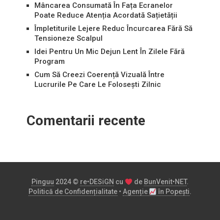
Mâncarea Consumată În Fața Ecranelor
Poate Reduce Atenția Acordată Sațietății
Împletiturile Lejere Reduc Încurcarea Fără Să
Tensioneze Scalpul
Idei Pentru Un Mic Dejun Lent În Zilele Fără
Program
Cum Să Creezi Coerență Vizuală Între
Lucrurile Pe Care Le Folosești Zilnic
Comentarii recente
Pinguu
2024 ©
re•DESiGN
cu
de
BunVenit•NET
.
Politică de Confidențialitate
•
Agenție
în Popești
.