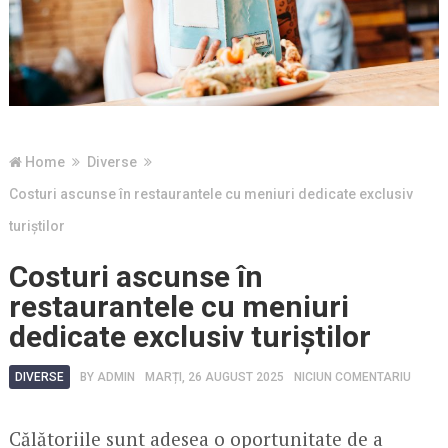
Home
Diverse
Costuri ascunse în restaurantele cu meniuri dedicate exclusiv
turiștilor
Costuri ascunse în
restaurantele cu meniuri
dedicate exclusiv turiștilor
DIVERSE
BY
ADMIN
MARȚI, 26 AUGUST 2025
NICIUN COMENTARIU
Călătoriile sunt adesea o oportunitate de a