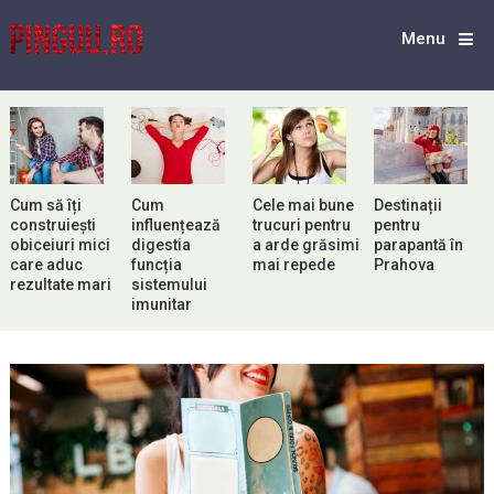
Menu
Cum să îți
Cum
Cele mai bune
Destinații
construiești
influențează
trucuri pentru
pentru
obiceiuri mici
digestia
a arde grăsimi
parapantă în
care aduc
funcția
mai repede
Prahova
rezultate mari
sistemului
imunitar