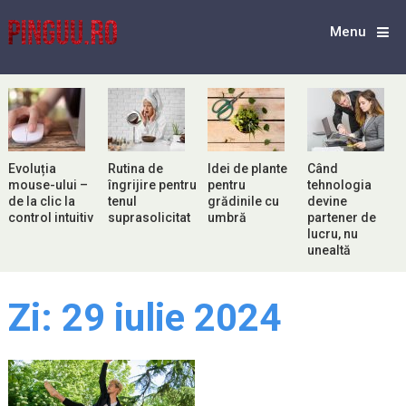
Menu
Evoluția
Rutina de
Idei de plante
Când
mouse-ului –
îngrijire pentru
pentru
tehnologia
de la clic la
tenul
grădinile cu
devine
control intuitiv
suprasolicitat
umbră
partener de
lucru, nu
unealtă
Zi:
29 iulie 2024