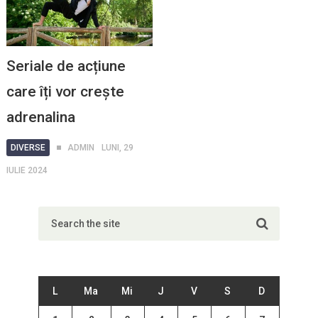
Seriale de acțiune
care îți vor crește
adrenalina
DIVERSE
ADMIN
LUNI, 29
IULIE 2024
L
Ma
Mi
J
V
S
D