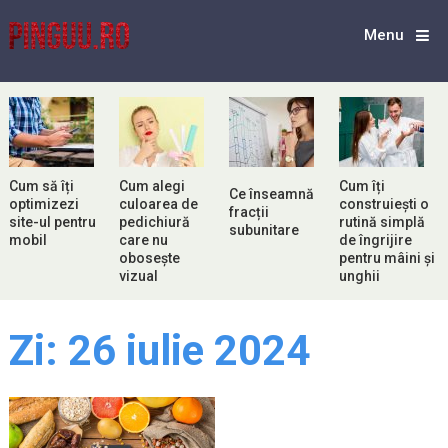
Menu
Cum să îți
Cum alegi
Cum îți
Ce înseamnă
optimizezi
culoarea de
construiești o
fracții
site-ul pentru
pedichiură
rutină simplă
subunitare
mobil
care nu
de îngrijire
obosește
pentru mâini și
vizual
unghii
Zi:
26 iulie 2024