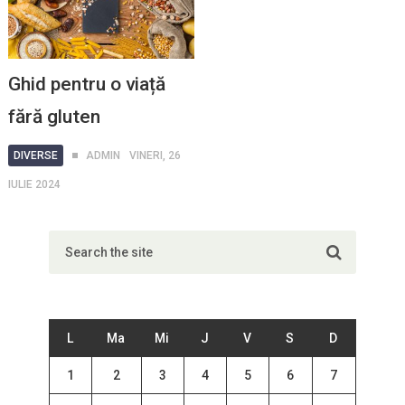
Ghid pentru o viață
fără gluten
DIVERSE
ADMIN
VINERI, 26
IULIE 2024
L
Ma
Mi
J
V
S
D
1
2
3
4
5
6
7