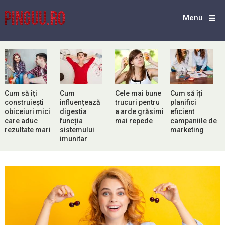
Menu
Cum să îți
Cum
Cele mai bune
Cum să îți
construiești
influențează
trucuri pentru
planifici
obiceiuri mici
digestia
a arde grăsimi
eficient
care aduc
funcția
mai repede
campaniile de
rezultate mari
sistemului
marketing
imunitar