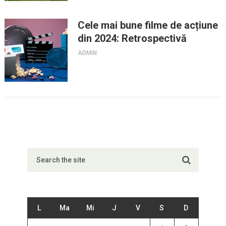
Cele mai bune filme de acțiune
din 2024: Retrospectivă
ADMIN
L
Ma
Mi
J
V
S
D