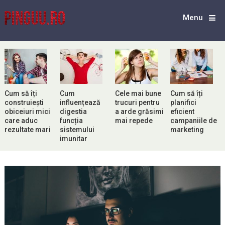
Menu
Cum să îți
Cum
Cele mai bune
Cum să îți
construiești
influențează
trucuri pentru
planifici
obiceiuri mici
digestia
a arde grăsimi
eficient
care aduc
funcția
mai repede
campaniile de
rezultate mari
sistemului
marketing
imunitar