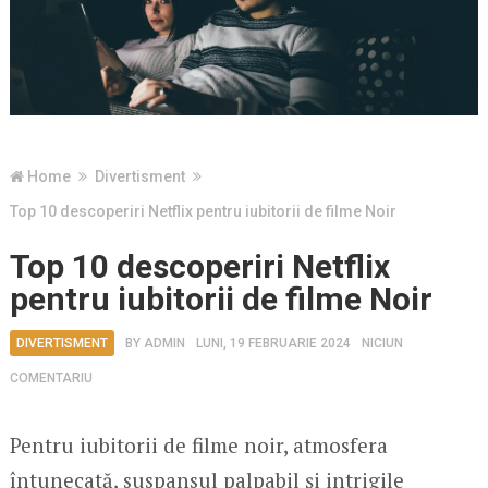
Home
Divertisment
Top 10 descoperiri Netflix pentru iubitorii de filme Noir
Top 10 descoperiri Netflix
pentru iubitorii de filme Noir
DIVERTISMENT
BY
ADMIN
LUNI, 19 FEBRUARIE 2024
NICIUN
COMENTARIU
Pentru iubitorii de filme noir, atmosfera
întunecată, suspansul palpabil și intrigile