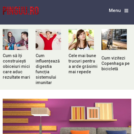
Menu
Cum să îți
Cum
Cele mai bune
Cum vizitezi
construiești
influențează
trucuri pentru
Copenhaga pe
obiceiuri mici
digestia
a arde grăsimi
bicicletă
care aduc
funcția
mai repede
rezultate mari
sistemului
imunitar