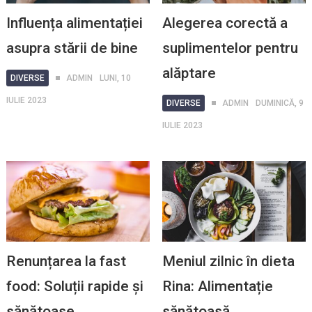
Influența alimentației
Alegerea corectă a
asupra stării de bine
suplimentelor pentru
alăptare
DIVERSE
ADMIN
LUNI, 10
IULIE 2023
DIVERSE
ADMIN
DUMINICĂ, 9
IULIE 2023
Renunțarea la fast
Meniul zilnic în dieta
food: Soluții rapide și
Rina: Alimentație
sănătoase
sănătoasă