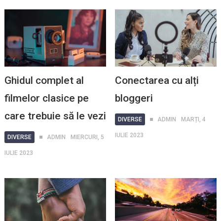
Ghidul complet al
Conectarea cu alți
filmelor clasice pe
bloggeri
care trebuie să le vezi
DIVERSE
ADMIN
MARȚI, 4
IULIE 2023
DIVERSE
ADMIN
MIERCURI, 5
IULIE 2023