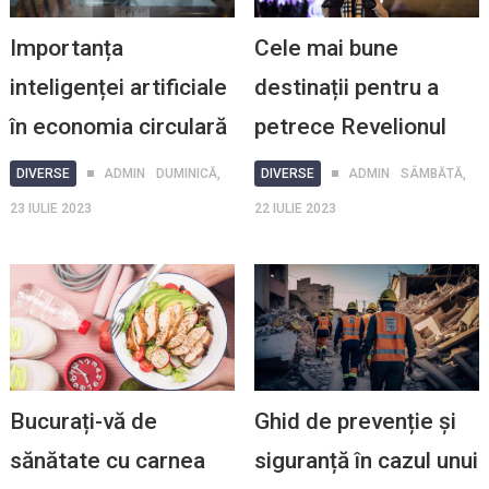
Importanța
Cele mai bune
inteligenței artificiale
destinații pentru a
în economia circulară
petrece Revelionul
DIVERSE
ADMIN
DUMINICĂ,
DIVERSE
ADMIN
SÂMBĂTĂ,
23 IULIE 2023
22 IULIE 2023
Bucurați-vă de
Ghid de prevenție și
sănătate cu carnea
siguranță în cazul unui