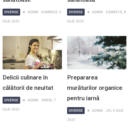
DIVERSE
ADMIN
DUMINICĂ, 9
DIVERSE
ADMIN
SÂMBĂTĂ, 8
IULIE 2023
IULIE 2023
Delicii culinare în
Prepararea
călătorii de neuitat
murăturilor organice
pentru iarnă
DIVERSE
ADMIN
VINERI, 7
IULIE 2023
DIVERSE
ADMIN
JOI, 6 IULIE
2023