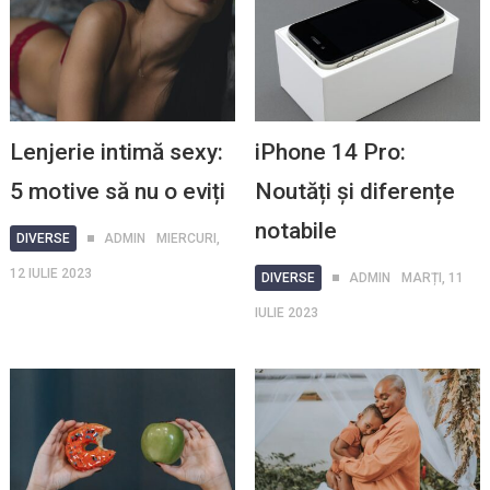
Lenjerie intimă sexy:
iPhone 14 Pro:
5 motive să nu o eviți
Noutăți și diferențe
notabile
DIVERSE
ADMIN
MIERCURI,
12 IULIE 2023
DIVERSE
ADMIN
MARȚI, 11
IULIE 2023