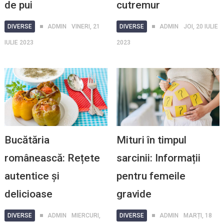
de pui
cutremur
DIVERSE
ADMIN
VINERI, 21
DIVERSE
ADMIN
JOI, 20 IULIE
IULIE 2023
2023
Bucătăria
Mituri în timpul
românească: Rețete
sarcinii: Informații
autentice și
pentru femeile
delicioase
gravide
DIVERSE
ADMIN
MIERCURI,
DIVERSE
ADMIN
MARȚI, 18