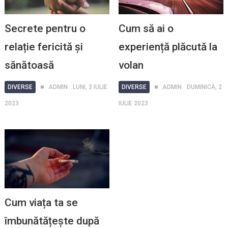
Secrete pentru o
Cum să ai o
relație fericită și
experiență plăcută la
sănătoasă
volan
DIVERSE
ADMIN
LUNI, 3 IULIE
DIVERSE
ADMIN
DUMINICĂ, 2
2023
IULIE 2023
Cum viața ta se
îmbunătățește după