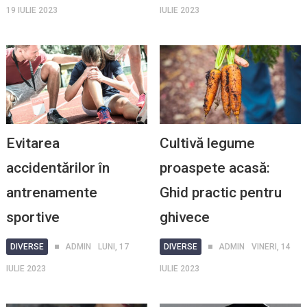
19 IULIE 2023
IULIE 2023
Evitarea
Cultivă legume
accidentărilor în
proaspete acasă:
antrenamente
Ghid practic pentru
sportive
ghivece
DIVERSE
ADMIN
LUNI, 17
DIVERSE
ADMIN
VINERI, 14
IULIE 2023
IULIE 2023