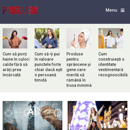
Menu
Cum să porți
Cum să-ți pui
Produse
Cum
haine în culori
în valoare
pentru
construiești o
calde fără să
punctele forte
sprâncene și
identitate
arăți prea
chiar dacă ești
gene care
vestimentară
încărcată
o persoană
merită să
recognoscibilă
timidă
rămână în
trusa minimă