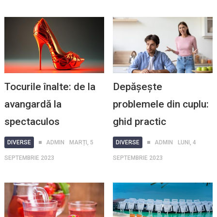
Tocurile înalte: de la
Depășește
avangardă la
problemele din cuplu:
spectaculos
ghid practic
DIVERSE
ADMIN
MARȚI, 5
DIVERSE
ADMIN
LUNI, 4
SEPTEMBRIE 2023
SEPTEMBRIE 2023