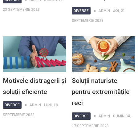
23 SEPTEMBRIE 2023
DIVERSE
ADMIN
JOI, 21
SEPTEMBRIE 2023
Motivele distragerii și
Soluții naturiste
soluții eficiente
pentru extremitățile
reci
DIVERSE
ADMIN
LUNI, 18
SEPTEMBRIE 2023
DIVERSE
ADMIN
DUMINICĂ,
17 SEPTEMBRIE 2023