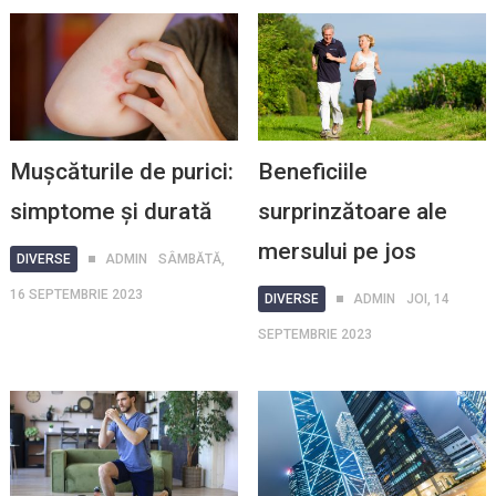
Mușcăturile de purici:
Beneficiile
simptome și durată
surprinzătoare ale
mersului pe jos
DIVERSE
ADMIN
SÂMBĂTĂ,
16 SEPTEMBRIE 2023
DIVERSE
ADMIN
JOI, 14
SEPTEMBRIE 2023