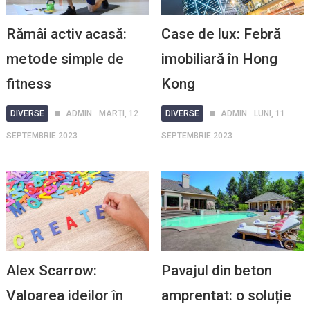
Rămâi activ acasă:
Case de lux: Febră
metode simple de
imobiliară în Hong
fitness
Kong
DIVERSE
ADMIN
MARȚI, 12
DIVERSE
ADMIN
LUNI, 11
SEPTEMBRIE 2023
SEPTEMBRIE 2023
Alex Scarrow:
Pavajul din beton
Valoarea ideilor în
amprentat: o soluție