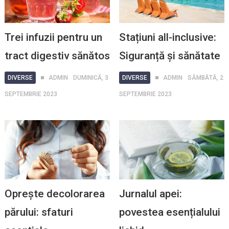
Trei infuzii pentru un
Stațiuni all-inclusive:
tract digestiv sănătos
Siguranță și sănătate
DIVERSE
ADMIN
DUMINICĂ, 3
DIVERSE
ADMIN
SÂMBĂTĂ, 2
SEPTEMBRIE 2023
SEPTEMBRIE 2023
Oprește decolorarea
Jurnalul apei:
părului: sfaturi
povestea esențialului