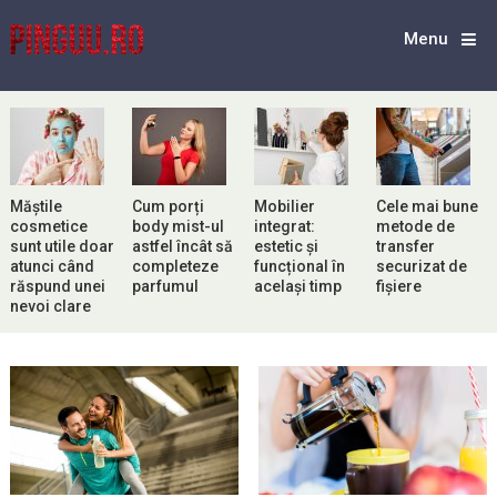
Menu
Măștile
Cum porți
Mobilier
Cele mai bune
cosmetice
body mist-ul
integrat:
metode de
sunt utile doar
astfel încât să
estetic și
transfer
atunci când
completeze
funcțional în
securizat de
răspund unei
parfumul
același timp
fișiere
nevoi clare