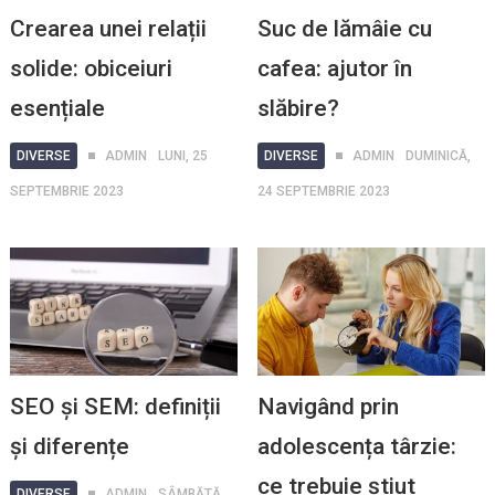
Crearea unei relații
Suc de lămâie cu
solide: obiceiuri
cafea: ajutor în
esențiale
slăbire?
DIVERSE
ADMIN
LUNI, 25
DIVERSE
ADMIN
DUMINICĂ,
SEPTEMBRIE 2023
24 SEPTEMBRIE 2023
SEO și SEM: definiții
Navigând prin
și diferențe
adolescența târzie:
ce trebuie știut
DIVERSE
ADMIN
SÂMBĂTĂ,