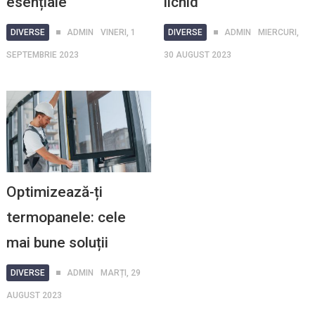
esențiale
lichid
DIVERSE
ADMIN
VINERI, 1
DIVERSE
ADMIN
MIERCURI,
SEPTEMBRIE 2023
30 AUGUST 2023
Optimizează-ți
termopanele: cele
mai bune soluții
DIVERSE
ADMIN
MARȚI, 29
AUGUST 2023