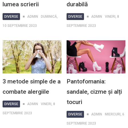
lumea scrierii
durabilă
DIVERSE
ADMIN
DUMINICĂ,
DIVERSE
ADMIN
VINERI, 8
10 SEPTEMBRIE 2023
SEPTEMBRIE 2023
3 metode simple de a
Pantofomania:
combate alergiile
sandale, cizme și alți
tocuri
DIVERSE
ADMIN
VINERI, 8
SEPTEMBRIE 2023
DIVERSE
ADMIN
MIERCURI, 6
SEPTEMBRIE 2023