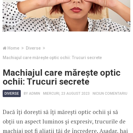
Home
Diverse
Machiajul care mărește optic ochii: Trucuri secrete
Machiajul care mărește optic
ochii: Trucuri secrete
DIVERSE
BY
ADMIN
MIERCURI, 23 AUGUST 2023
NICIUN COMENTARIU
Dacă îți dorești să îți mărești optic ochii și să
obții un aspect luminos și expresiv, trucurile de
machiaj pot fi aliații tăi de încredere. Așadar, hai