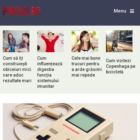
Menu
Cum să îți
Cum
Cele mai bune
Cum vizitezi
construiești
influențează
trucuri pentru
Copenhaga pe
obiceiuri mici
digestia
a arde grăsimi
bicicletă
care aduc
funcția
mai repede
rezultate mari
sistemului
imunitar