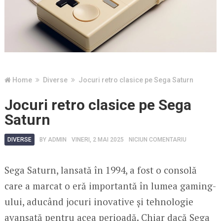
Home
Diverse
Jocuri retro clasice pe Sega Saturn
Jocuri retro clasice pe Sega
Saturn
DIVERSE
BY
ADMIN
VINERI, 2 MAI 2025
NICIUN COMENTARIU
Sega Saturn, lansată în 1994, a fost o consolă
care a marcat o eră importantă în lumea gaming-
ului, aducând jocuri inovative și tehnologie
avansată pentru acea perioadă. Chiar dacă Sega