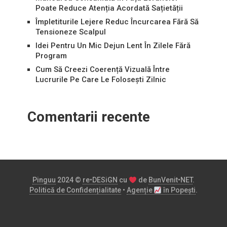
Poate Reduce Atenția Acordată Sațietății
Împletiturile Lejere Reduc Încurcarea Fără Să
Tensioneze Scalpul
Idei Pentru Un Mic Dejun Lent În Zilele Fără
Program
Cum Să Creezi Coerență Vizuală Între
Lucrurile Pe Care Le Folosești Zilnic
Comentarii recente
Pinguu
2024 ©
re•DESiGN
cu
de
BunVenit•NET
.
Politică de Confidențialitate
•
Agenție
în Popești
.