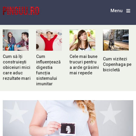
Menu
Cum să îți
Cum
Cele mai bune
Cum vizitezi
construiești
influențează
trucuri pentru
Copenhaga pe
obiceiuri mici
digestia
a arde grăsimi
bicicletă
care aduc
funcția
mai repede
rezultate mari
sistemului
imunitar