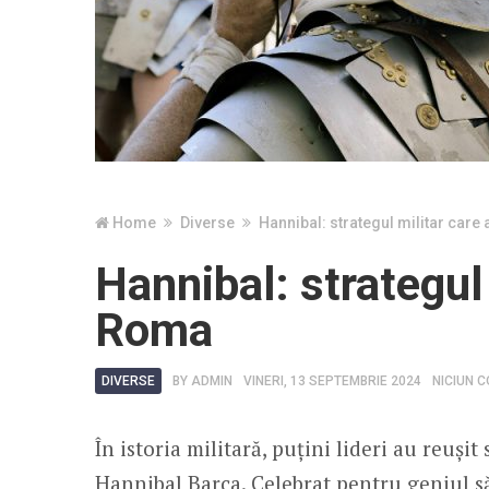
Home
Diverse
Hannibal: strategul militar care
Hannibal: strategul 
Roma
DIVERSE
BY
ADMIN
VINERI, 13 SEPTEMBRIE 2024
NICIUN 
În istoria militară, puțini lideri au reuși
Hannibal Barca. Celebrat pentru geniul său