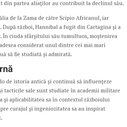
t din partea aliaților au contribuit la declinul său.
tălia de la Zama de către Scipio Africanul, iar
. După război, Hannibal a fugit din Cartagina și a
Hr. În ciuda sfârșitului său tumultuos, moștenirea
 adesea considerat unul dintre cei mai mari
nuă să fie studiată și admirată.
rnă
o de istoria antică și continuă să influențeze
i tacticile sale sunt studiate în academii militare
și aplicabilitatea sa în contextul războiului
re curajul și ingeniozitatea sa au inspirat
.