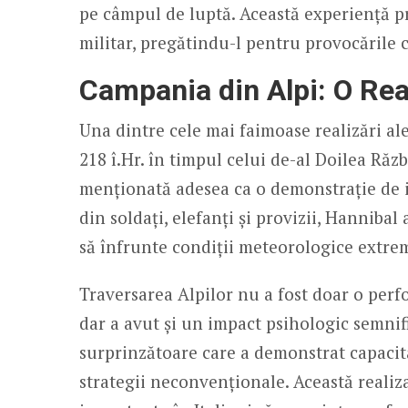
pe câmpul de luptă. Această experiență pra
militar, pregătindu-l pentru provocările 
Campania din Alpi: O Rea
Una dintre cele mai faimoase realizări ale
218 î.Hr. în timpul celui de-al Doilea Răz
menționată adesea ca o demonstrație de 
din soldați, elefanți și provizii, Hannibal
să înfrunte condiții meteorologice extrem 
Traversarea Alpilor nu a fost doar o perf
dar a avut și un impact psihologic semnif
surprinzătoare care a demonstrat capacita
strategii neconvenționale. Această realizar