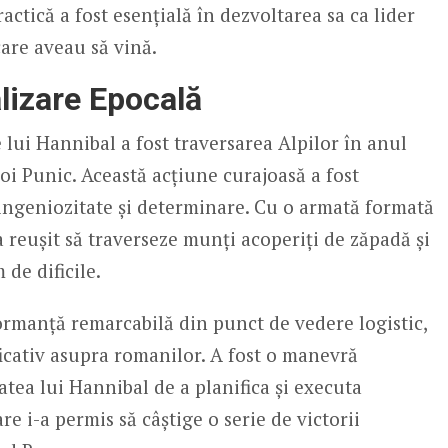
ctică a fost esențială în dezvoltarea sa ca lider
care aveau să vină.
lizare Epocală
 lui Hannibal a fost traversarea Alpilor în anul
boi Punic. Această acțiune curajoasă a fost
ingeniozitate și determinare. Cu o armată formată
 a reușit să traverseze munți acoperiți de zăpadă și
de dificile.
ormanță remarcabilă din punct de vedere logistic,
icativ asupra romanilor. A fost o manevră
tea lui Hannibal de a planifica și executa
e i-a permis să câștige o serie de victorii