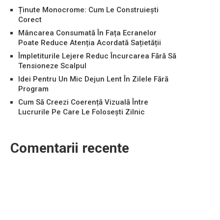
Ținute Monocrome: Cum Le Construiești
Corect
Mâncarea Consumată În Fața Ecranelor
Poate Reduce Atenția Acordată Sațietății
Împletiturile Lejere Reduc Încurcarea Fără Să
Tensioneze Scalpul
Idei Pentru Un Mic Dejun Lent În Zilele Fără
Program
Cum Să Creezi Coerență Vizuală Între
Lucrurile Pe Care Le Folosești Zilnic
Comentarii recente