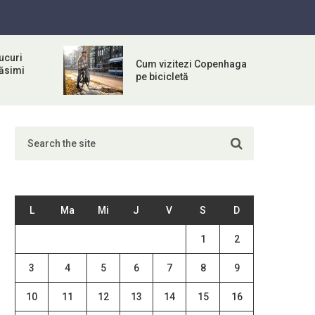
ucuri
Cum vizitezi Copenhaga
răsimi
pe bicicletă
L
Ma
Mi
J
V
S
D
1
2
3
4
5
6
7
8
9
10
11
12
13
14
15
16