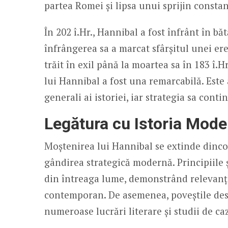
partea Romei și lipsa unui sprijin constan
În 202 î.Hr., Hannibal a fost înfrânt în bă
înfrângerea sa a marcat sfârșitul unei ere
trăit în exil până la moartea sa în 183 î.
lui Hannibal a fost una remarcabilă. Este
generali ai istoriei, iar strategia sa conti
Legătura cu Istoria Mode
Moștenirea lui Hannibal se extinde dincol
gândirea strategică modernă. Principiile ș
din întreaga lume, demonstrând relevanța 
contemporan. De asemenea, poveștile desp
numeroase lucrări literare și studii de caz