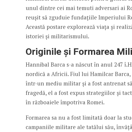
unul dintre cei mai temuti adversari ai Ro
reușit să zguduie fundațiile Imperiului R
Această postare explorează viața și realiz
istoriei și militarismului.
Originile și Formarea Mil
Hannibal Barca s-a născut în anul 247 î.H
nordică a Africii. Fiul lui Hamilcar Bar
într-un mediu militar și a fost antrenat s
fragedă, el a fost expus strategiilor și ta
în războaiele împotriva Romei.
Formarea sa nu a fost limitată doar la stud
campaniile militare ale tatălui său, învăț