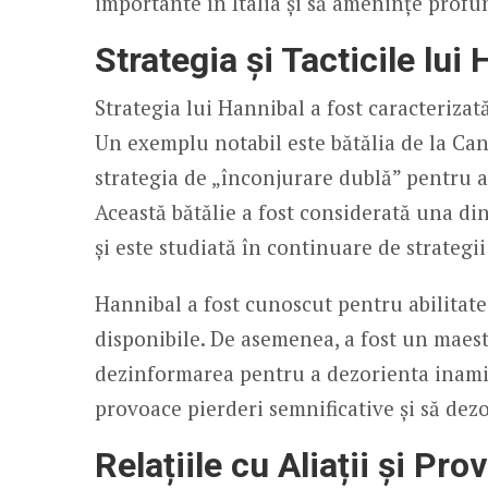
importante în Italia și să amenințe prof
Strategia și Tacticile lui
Strategia lui Hannibal a fost caracterizat
Un exemplu notabil este bătălia de la Can
strategia de „înconjurare dublă” pentru 
Această bătălie a fost considerată una din
și este studiată în continuare de strategii
Hannibal a fost cunoscut pentru abilitatea
disponibile. De asemenea, a fost un maestr
dezinformarea pentru a dezorienta inamici
provoace pierderi semnificative și să dez
Relațiile cu Aliații și Prov