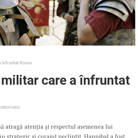
 a înfruntat Roma
militar care a înfruntat
COMENTARIU
t să atragă atenția și respectul asemenea lui
 strategic și curajul neclintit, Hannibal a fost