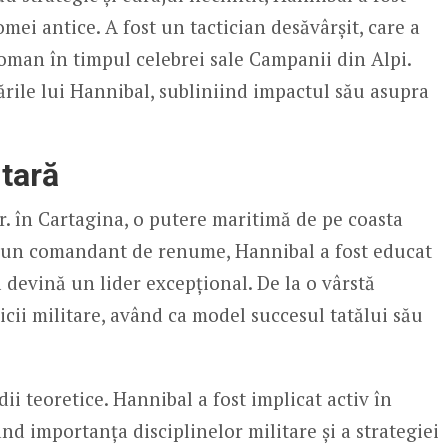
mei antice. A fost un tactician desăvârșit, care a
oman în timpul celebrei sale Campanii din Alpi.
ările lui Hannibal, subliniind impactul său asupra
itară
r. în Cartagina, o putere maritimă de pe coasta
ca, un comandant de renume, Hannibal a fost educat
ă devină un lider excepțional. De la o vârstă
cticii militare, având ca model succesul tatălui său
ii teoretice. Hannibal a fost implicat activ în
ând importanța disciplinelor militare și a strategiei