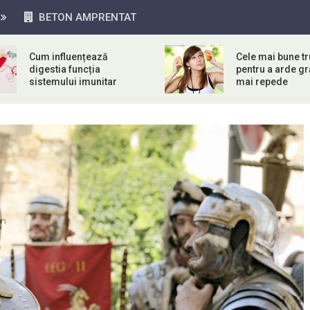
BETON AMPRENTAT
Cum influențează
Cele mai bune tr
digestia funcția
pentru a arde g
sistemului imunitar
mai repede