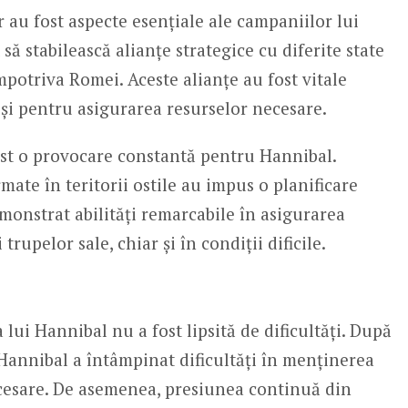
r au fost aspecte esențiale ale campaniilor lui
 să stabilească alianțe strategice cu diferite state
 împotriva Romei. Aceste alianțe au fost vitale
și pentru asigurarea resurselor necesare.
ost o provocare constantă pentru Hannibal.
ate în teritorii ostile au impus o planificare
emonstrat abilități remarcabile în asigurarea
rupelor sale, chiar și în condiții dificile.
a lui Hannibal nu a fost lipsită de dificultăți. După
 Hannibal a întâmpinat dificultăți în menținerea
ecesare. De asemenea, presiunea continuă din