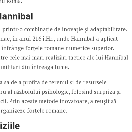
und Roma.
 Hannibal
ă printr-o combinație de inovație și adaptabilitate.
nae, în anul 216 î.Hr., unde Hannibal a aplicat
a înfrânge forțele romane numerice superior.
tre cele mai mari realizări tactice ale lui Hannibal
 militari din întreaga lume.
 sa de a profita de terenul și de resursele
u al războiului psihologic, folosind surpriza și
i. Prin aceste metode inovatoare, a reușit să
organizeze forțele romane.
iziile