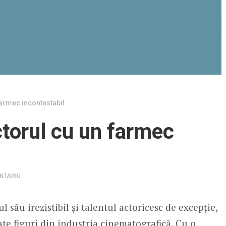
armec incontestabil
torul cu un farmec
NTARIU
său irezistibil și talentul actoricesc de excepție,
ate figuri din industria cinematografică. Cu o