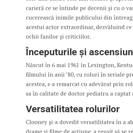
carieră ce se întinde pe decenii și cu o v
cucerească inimile publicului din întreaga
acestui actor extraordinar, dezvăluind ce 
ochii fanilor și criticiilor.
Începuturile și ascensiu
Născut în 6 mai 1961 în Lexington, Kentu
filmului în anii ’80, cu roluri în seriale 
acestea, s-a remarcat cu adevărat prin ro
sa în calitate de doctor pediatru a captat 
Versatilitatea rolurilor
Clooney și-a dovedit versatilitatea în a a
drame și filme de acțiune, a reușit să se 