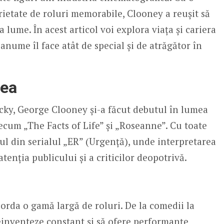
arietate de roluri memorabile, Clooney a reușit să
 lume. În acest articol voi explora viața și cariera
anume îl face atât de special și de atrăgător în
nea
cky, George Clooney și-a făcut debutul în lumea
precum „The Facts of Life” și „Roseanne”. Cu toate
lul din serialul „ER” (Urgență), unde interpretarea
atenția publicului și a criticilor deopotrivă.
borda o gamă largă de roluri. De la comedii la
reinventeze constant și să ofere performanțe