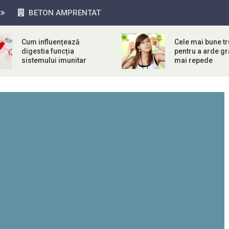
BETON AMPRENTAT
Cum influențează
Cele mai bune tr
digestia funcția
pentru a arde g
sistemului imunitar
mai repede