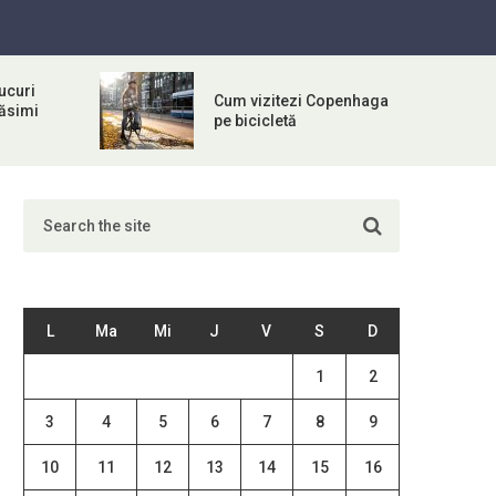
ucuri
Cum vizitezi Copenhaga
răsimi
pe bicicletă
L
Ma
Mi
J
V
S
D
1
2
3
4
5
6
7
8
9
10
11
12
13
14
15
16