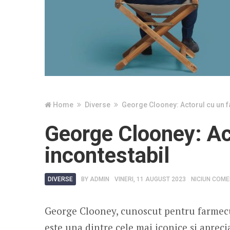
Home
Diverse
George Clooney: Actorul cu un f
George Clooney: Ac
incontestabil
DIVERSE
BY
ADMIN
VINERI, 11 AUGUST 2023
NICIUN COME
George Clooney, cunoscut pentru farmecul 
este una dintre cele mai iconice și apreci