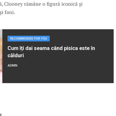
ă, Clooney rămâne o figură iconică și
i fani.
RECOMMENDED FOR YOU
Cum îți dai seama când pisica este în
călduri
ADMIN
l