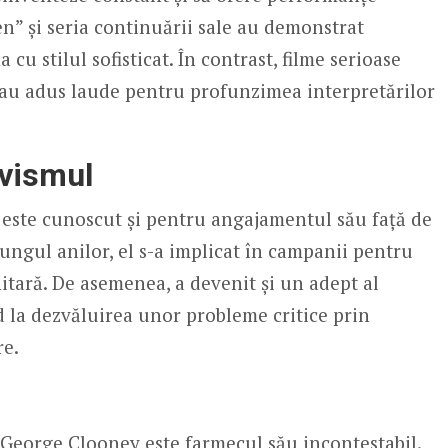
n” și seria continuării sale au demonstrat
cu stilul sofisticat. În contrast, filme serioase
-au adus laude pentru profunzimea interpretărilor
ivismul
este cunoscut și pentru angajamentul său față de
lungul anilor, el s-a implicat în campanii pentru
itară. De asemenea, a devenit și un adept al
d la dezvăluirea unor probleme critice prin
re.
i George Clooney este farmecul său incontestabil.