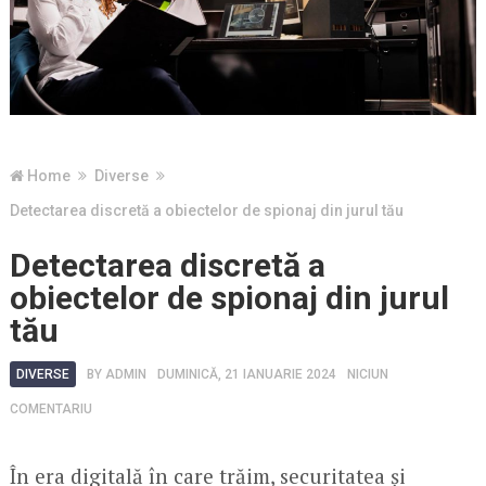
Home
Diverse
Detectarea discretă a obiectelor de spionaj din jurul tău
Detectarea discretă a
obiectelor de spionaj din jurul
tău
DIVERSE
BY
ADMIN
DUMINICĂ, 21 IANUARIE 2024
NICIUN
COMENTARIU
În era digitală în care trăim, securitatea și