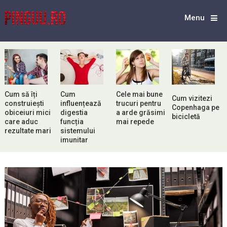
Menu
Cum să îți
Cum
Cele mai bune
Cum vizitezi
construiești
influențează
trucuri pentru
Copenhaga pe
obiceiuri mici
digestia
a arde grăsimi
bicicletă
care aduc
funcția
mai repede
rezultate mari
sistemului
imunitar