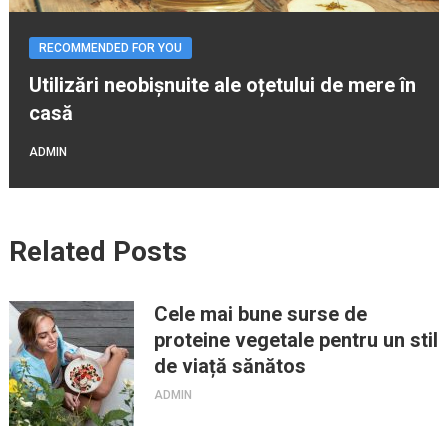
RECOMMENDED FOR YOU
Utilizări neobișnuite ale oțetului de mere în
casă
ADMIN
Related Posts
Cele mai bune surse de
proteine vegetale pentru un stil
de viață sănătos
ADMIN