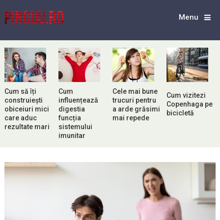
Menu
Cum să îți
Cum
Cele mai bune
Cum vizitezi
construiești
influențează
trucuri pentru
Copenhaga pe
obiceiuri mici
digestia
a arde grăsimi
bicicletă
care aduc
funcția
mai repede
rezultate mari
sistemului
imunitar