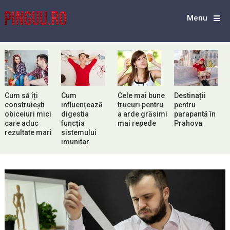
Menu
Cum să îți
Cum
Cele mai bune
Destinații
construiești
influențează
trucuri pentru
pentru
obiceiuri mici
digestia
a arde grăsimi
parapantă în
care aduc
funcția
mai repede
Prahova
rezultate mari
sistemului
imunitar