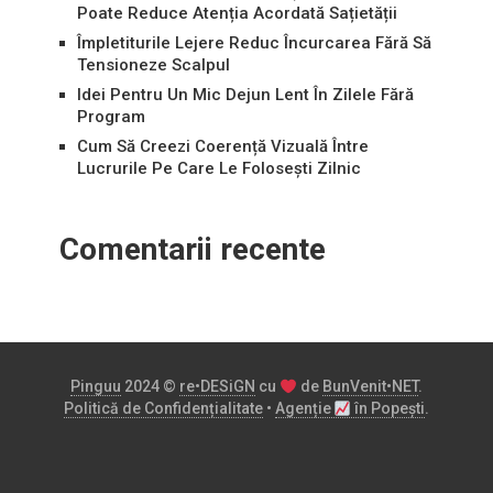
Poate Reduce Atenția Acordată Sațietății
Împletiturile Lejere Reduc Încurcarea Fără Să
Tensioneze Scalpul
Idei Pentru Un Mic Dejun Lent În Zilele Fără
Program
Cum Să Creezi Coerență Vizuală Între
Lucrurile Pe Care Le Folosești Zilnic
Comentarii recente
Pinguu
2024 ©
re•DESiGN
cu
de
BunVenit•NET
.
Politică de Confidențialitate
•
Agenție
în Popești
.