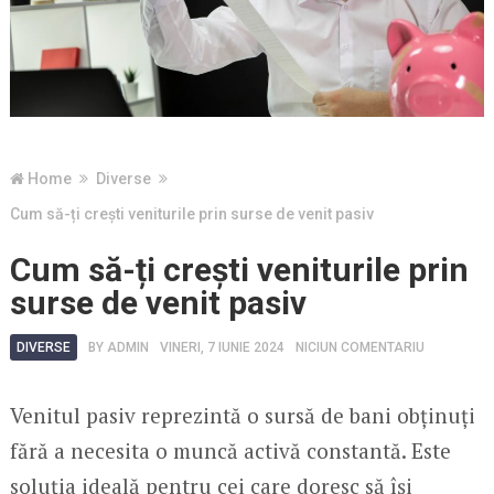
Home
Diverse
Cum să-ți crești veniturile prin surse de venit pasiv
Cum să-ți crești veniturile prin
surse de venit pasiv
DIVERSE
BY
ADMIN
VINERI, 7 IUNIE 2024
NICIUN COMENTARIU
Venitul pasiv reprezintă o sursă de bani obținuți
fără a necesita o muncă activă constantă. Este
soluția ideală pentru cei care doresc să își