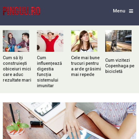
Menu
Cum să îți
Cum
Cele mai bune
Cum vizitezi
construiești
influențează
trucuri pentru
Copenhaga pe
obiceiuri mici
digestia
a arde grăsimi
bicicletă
care aduc
funcția
mai repede
rezultate mari
sistemului
imunitar