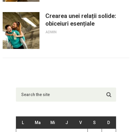
Crearea unei relații solide:
obiceiuri esențiale
ADMIN
L
Ma
Mi
J
V
S
D