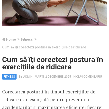
Home
Fitness
Cum să îți corectezi postura în exercițiile de ridicare
Cum să îți corectezi postura în
exercițiile de ridicare
FITNESS
BY
ADMIN
MARȚI, 2 DECEMBRIE 2025
NICIUN COMENTARIU
Corectarea posturii în timpul exercițiilor de
ridicare este esențială pentru prevenirea
accidentărilor și maximizarea eficienței fiecărei