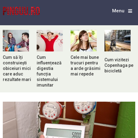
Menu
Cum să îți
Cum
Cele mai bune
Cum vizitezi
construiești
influențează
trucuri pentru
Copenhaga pe
obiceiuri mici
digestia
a arde grăsimi
bicicletă
care aduc
funcția
mai repede
rezultate mari
sistemului
imunitar