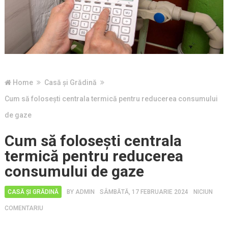
Home
Casă și Grădină
Cum să folosești centrala termică pentru reducerea consumului
de gaze
Cum să folosești centrala
termică pentru reducerea
consumului de gaze
CASĂ ȘI GRĂDINĂ
BY
ADMIN
SÂMBĂTĂ, 17 FEBRUARIE 2024
NICIUN
COMENTARIU