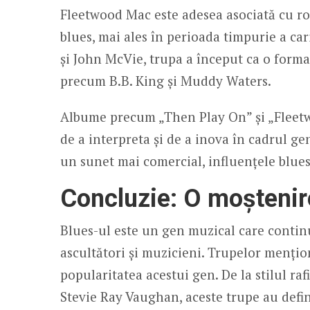
Fleetwood Mac este adesea asociată cu roc
blues, mai ales în perioada timpurie a ca
și John McVie, trupa a început ca o formaț
precum B.B. King și Muddy Waters.
Albume precum „Then Play On” și „Fleetw
de a interpreta și de a inova în cadrul ge
un sunet mai comercial, influențele blues
Concluzie: O moștenir
Blues-ul este un gen muzical care continu
ascultători și muzicieni. Trupelor mențio
popularitatea acestui gen. De la stilul raf
Stevie Ray Vaughan, aceste trupe au defini