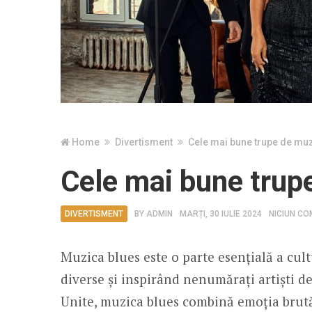
Home
Divertisment
Cele mai bune trupe de mu
Cele mai bune trup
DIVERTISMENT
BY
ADMIN
MARȚI, 30 IULIE 2024
NICIUN CO
Muzica blues este o parte esențială a cul
diverse și inspirând nenumărați artiști d
Unite, muzica blues combină emoția brută