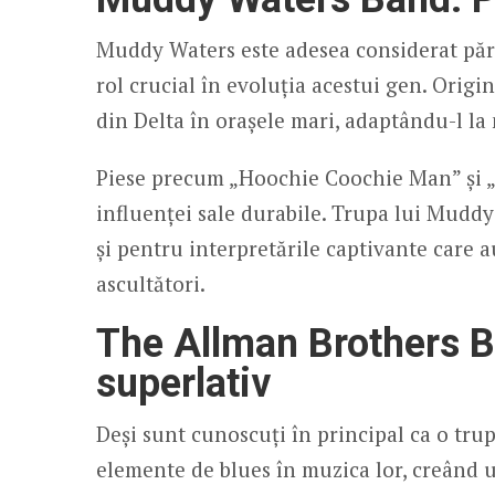
Muddy Waters este adesea considerat părin
rol crucial în evoluția acestui gen. Orig
din Delta în orașele mari, adaptându-l la n
Piese precum „Hoochie Coochie Man” și 
influenței sale durabile. Trupa lui Mudd
și pentru interpretările captivante care 
ascultători.
The Allman Brothers B
superlativ
Deși sunt cunoscuți în principal ca o tr
elemente de blues în muzica lor, creând un