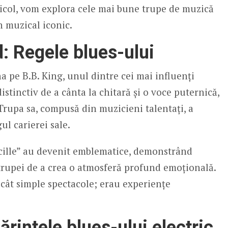
rticol, vom explora cele mai bune trupe de muzică
en muzical iconic.
: Regele blues-ului
a pe B.B. King, unul dintre cei mai influenți
istinctiv de a cânta la chitară și o voce puternică,
Trupa sa, compusă din muzicieni talentați, a
l carierei sale.
ucille” au devenit emblematice, demonstrând
a trupei de a crea o atmosferă profund emoțională.
ecât simple spectacole; erau experiențe
intele blues-ului electric