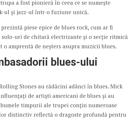
trupa a fost pionieră în ceea ce se numește
-ul și jazz-ul într-o fuziune unică.
prezintă piese epice de blues rock, cum ar fi
solo-uri de chitară electrizante și o secție ritmică
t o amprentă de neșters asupra muzicii blues.
mbasadorii blues-ului
 Rolling Stones au rădăcini adânci în blues. Mick
influențați de artiști americani de blues și au
 Albumele timpurii ale trupei conțin numeroase
l lor distinctiv reflectă o dragoste profundă pentru