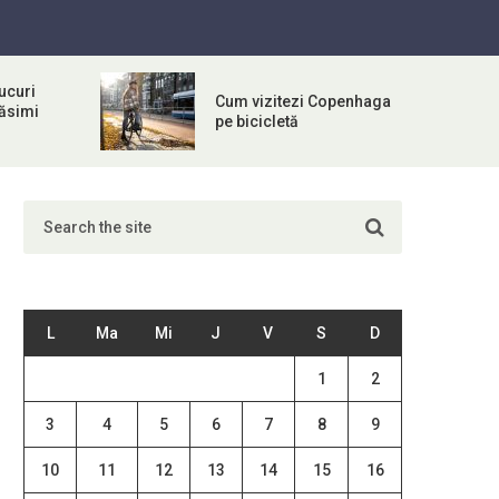
ucuri
Cum vizitezi Copenhaga
răsimi
pe bicicletă
L
Ma
Mi
J
V
S
D
1
2
3
4
5
6
7
8
9
10
11
12
13
14
15
16