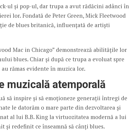
k-ul și pop-ul, dar trupa a avut rădăcini adânci în
rierei lor. Fondată de Peter Green, Mick Fleetwood
ie de blues britanică, influențată de artiști
ood Mac in Chicago” demonstrează abilitățile lor
nului blues. Chiar și după ce trupa a evoluat spre
 au rămas evidente în muzica lor.
e muzicală atemporală
ă să inspire și să emoționeze generații întregi de
nate le datorăm o mare parte din dezvoltarea și
inat al lui B.B. King la virtuozitatea modernă a lui
t și redefinit ce înseamnă să cânți blues.