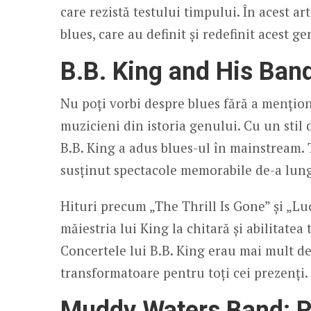
care rezistă testului timpului. În acest a
blues, care au definit și redefinit acest g
B.B. King and His Band
Nu poți vorbi despre blues fără a mențion
muzicieni din istoria genului. Cu un stil d
B.B. King a adus blues-ul în mainstream. 
susținut spectacole memorabile de-a lungu
Hituri precum „The Thrill Is Gone” și „L
măiestria lui King la chitară și abilitate
Concertele lui B.B. King erau mai mult d
transformatoare pentru toți cei prezenți.
Muddy Waters Band: Păr