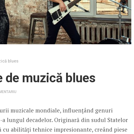
zică blues
e de muzică blues
MENTARIU
turii muzicale mondiale, influențând genuri
e-a lungul decadelor. Originară din sudul Statelor
 cu abilități tehnice impresionante, creând piese