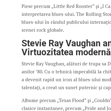
Piese precum „Little Red Rooster” și „I Ca
interpretarea blues-ului. The Rolling Sto
blues-ului în rândul publicului internaț
scenei rock globale.
Stevie Ray Vaughan an
Virtuozitatea modernă 
Stevie Ray Vaughan, alături de trupa sa D
anilor ’80. Cu o tehnică impecabilă la ch
a devenit rapid un icon al blues-ului mo
talentați, a creat un sunet puternic și cap
Albume precum „Texas Flood” și „Couldn’
clasice instantanee, precum „Pride and Joy