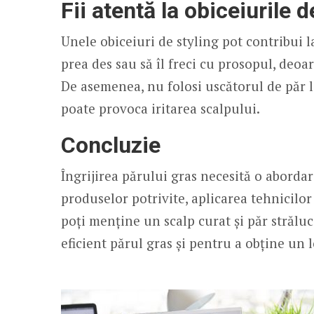
Fii atentă la obiceiurile d
Unele obiceiuri de styling pot contribui l
prea des sau să îl freci cu prosopul, deoa
De asemenea, nu folosi uscătorul de păr l
poate provoca iritarea scalpului.
Concluzie
Îngrijirea părului gras necesită o abordare
produselor potrivite, aplicarea tehnicilo
poți menține un scalp curat și păr străluc
eficient părul gras și pentru a obține un 