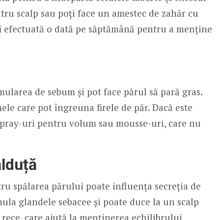
ntru scalp sau poți face un amestec de zahăr cu
fi efectuată o dată pe săptămână pentru a menține
mularea de sebum și pot face părul să pară gras.
mele care pot îngreuna firele de păr. Dacă este
 spray-uri pentru volum sau mousse-uri, care nu
ălduță
ru spălarea părului poate influența secreția de
imula glandele sebacee și poate duce la un scalp
rece, care ajută la menținerea echilibrului