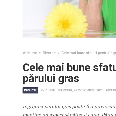
Home
Diverse
Cele mai bune sfaturi pentru îngr
Cele mai bune sfatur
părului gras
DIVERSE
BY
ADMIN
MIERCURI, 23 OCTOMBRIE 2024
NICIU
Îngrijirea părului gras poate fi o provocar
menține un aspect sănătos și curat. Părul 