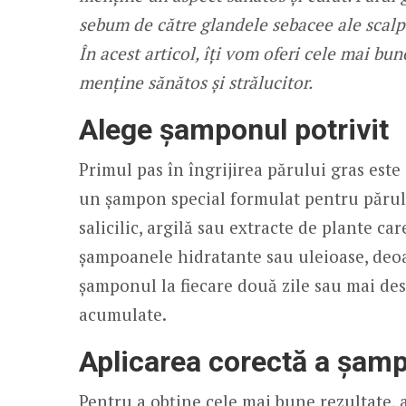
sebum de către glandele sebacee ale scalpu
În acest articol, îți vom oferi cele mai bun
menține sănătos și strălucitor.
Alege șamponul potrivit
Primul pas în îngrijirea părului gras es
un șampon special formulat pentru părul
salicilic, argilă sau extracte de plante ca
șampoanele hidratante sau uleioase, deoa
șamponul la fiecare două zile sau mai des
acumulate.
Aplicarea corectă a șam
Pentru a obține cele mai bune rezultate, 