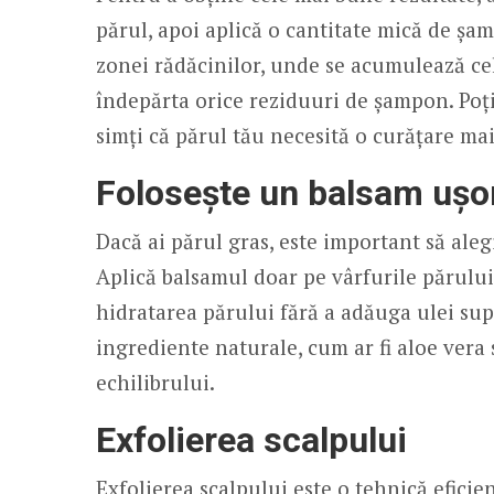
părul, apoi aplică o cantitate mică de șa
zonei rădăcinilor, unde se acumulează ce
îndepărta orice reziduuri de șampon. Poț
simți că părul tău necesită o curățare ma
Folosește un balsam ușo
Dacă ai părul gras, este important să ale
Aplică balsamul doar pe vârfurile părului,
hidratarea părului fără a adăuga ulei sup
ingrediente naturale, cum ar fi aloe vera 
echilibrului.
Exfolierea scalpului
Exfolierea scalpului este o tehnică eficie