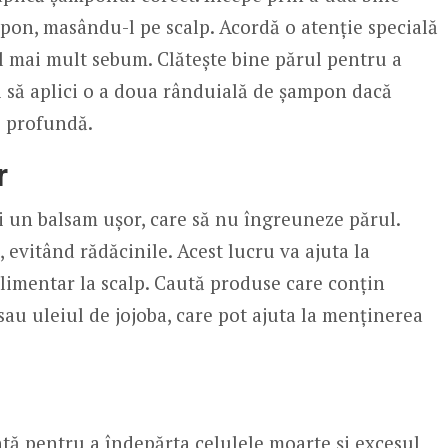
mpon, masându-l pe scalp. Acordă o atenție specială
l mai mult sebum. Clătește bine părul pentru a
i să aplici o a doua rânduială de șampon dacă
i profundă.
r
gi un balsam ușor, care să nu îngreuneze părul.
 evitând rădăcinile. Acest lucru va ajuta la
limentar la scalp. Caută produse care conțin
sau uleiul de jojoba, care pot ajuta la menținerea
ntă pentru a îndepărta celulele moarte și excesul