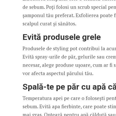
de sebum. Poți folosi un scrub special pe
șamponul tău preferat. Exfolierea poate 
scalpul curat și sănătos.
Evită produsele grele
Produsele de styling pot contribui la acu
Evită spray-urile de păr, gelurile sau cre
necesar, alege produse ușoare, cum ar fi
vor afecta aspectul părului tău.
Spală-te pe păr cu apă c
Temperatura apei pe care o folosești pent
sebum. Evită apa fierbinte, care poate st
mai gras. Optează pentru apă călduță sau 