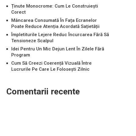
Ținute Monocrome: Cum Le Construiești
Corect
Mâncarea Consumată În Fața Ecranelor
Poate Reduce Atenția Acordată Sațietății
Împletiturile Lejere Reduc Încurcarea Fără Să
Tensioneze Scalpul
Idei Pentru Un Mic Dejun Lent În Zilele Fără
Program
Cum Să Creezi Coerență Vizuală Între
Lucrurile Pe Care Le Folosești Zilnic
Comentarii recente