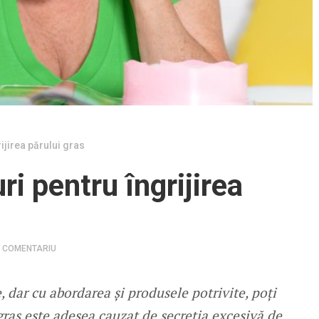
ijirea părului gras
i pentru îngrijirea
N COMENTARIU
e, dar cu abordarea și produsele potrivite, poți
gras este adesea cauzat de secreția excesivă de