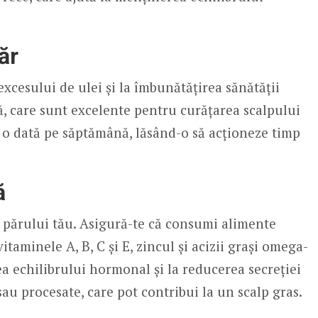
ăr
excesului de ulei și la îmbunătățirea sănătății
lă, care sunt excelente pentru curățarea scalpului
ă o dată pe săptămână, lăsând-o să acționeze timp
ă
a părului tău. Asigură-te că consumi alimente
itaminele A, B, C și E, zincul și acizii grași omega-
ea echilibrului hormonal și la reducerea secreției
sau procesate, care pot contribui la un scalp gras.