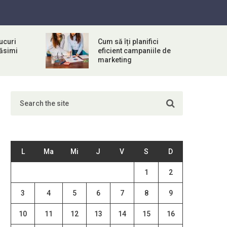
ucuri
Cum să îți planifici
răsimi
eficient campaniile de
marketing
L
Ma
Mi
J
V
S
D
1
2
3
4
5
6
7
8
9
10
11
12
13
14
15
16