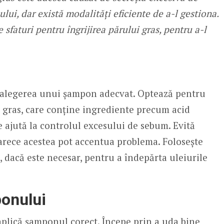
lui, dar există modalități eficiente de a-l gestiona.
e sfaturi pentru îngrijirea părului gras, pentru a-l
te alegerea unui șampon adecvat. Optează pentru
 gras, care conține ingrediente precum acid
re ajută la controlul excesului de sebum. Evită
rece acestea pot accentua problema. Folosește
, dacă este necesar, pentru a îndepărta uleiurile
ponului
aplică șamponul corect. Începe prin a uda bine