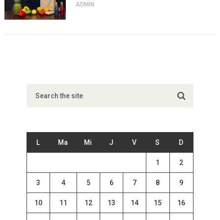
ADMIN
L
Ma
Mi
J
V
S
D
1
2
3
4
5
6
7
8
9
10
11
12
13
14
15
16