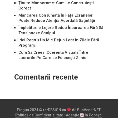
Ținute Monocrome: Cum Le Construiești
Corect
Mâncarea Consumată În Fața Ecranelor
Poate Reduce Atenția Acordată Sațietății
Împletiturile Lejere Reduc Încurcarea Fără Să
Tensioneze Scalpul
Idei Pentru Un Mic Dejun Lent În Zilele Fără
Program
Cum Să Creezi Coerență Vizuală Între
Lucrurile Pe Care Le Folosești Zilnic
Comentarii recente
Pinguu
2024 ©
re•DESiGN
cu
de
BunVenit•NET
.
Politică de Confidențialitate
•
Agenție
în Popești
.