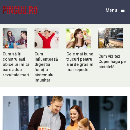
Menu
Cum să îți
Cum
Cele mai bune
Cum vizitezi
construiești
influențează
trucuri pentru
Copenhaga pe
obiceiuri mici
digestia
a arde grăsimi
bicicletă
care aduc
funcția
mai repede
rezultate mari
sistemului
imunitar