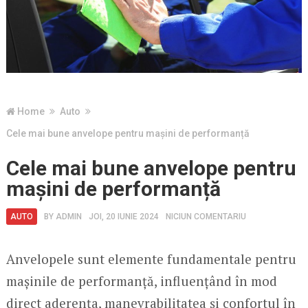
Home
Auto
Cele mai bune anvelope pentru mașini de performanță
Cele mai bune anvelope pentru
mașini de performanță
AUTO
BY
ADMIN
JOI, 20 IUNIE 2024
NICIUN COMENTARIU
Anvelopele sunt elemente fundamentale pentru
mașinile de performanță, influențând în mod
direct aderența, manevrabilitatea și confortul în