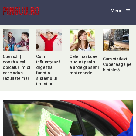
Menu
Cum să îți
Cum
Cele mai bune
Cum vizitezi
construiești
influențează
trucuri pentru
Copenhaga pe
obiceiuri mici
digestia
a arde grăsimi
bicicletă
care aduc
funcția
mai repede
rezultate mari
sistemului
imunitar