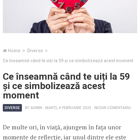
Home
Diverse
Ce înseamnă când te uiți la 59 și ce simbolizează acest moment
Ce înseamnă când te uiți la 59
și ce simbolizează acest
moment
DIVERSE
BY
ADMIN
MARȚI, 4 FEBRUARIE 2025
NICIUN COMENTARIU
De multe ori, în viață, ajungem în fața unor
momente de reflecție, iar unul dintre ele este