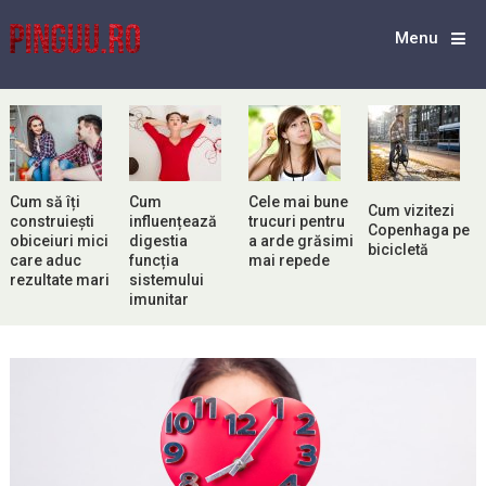
Menu
Cum să îți
Cum
Cele mai bune
Cum vizitezi
construiești
influențează
trucuri pentru
Copenhaga pe
obiceiuri mici
digestia
a arde grăsimi
bicicletă
care aduc
funcția
mai repede
rezultate mari
sistemului
imunitar