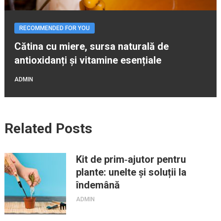
RECOMMENDED FOR YOU
Cătina cu miere, sursa naturală de
antioxidanți și vitamine esențiale
ADMIN
Related Posts
Kit de prim‑ajutor pentru
plante: unelte și soluții la
îndemână
ADMIN