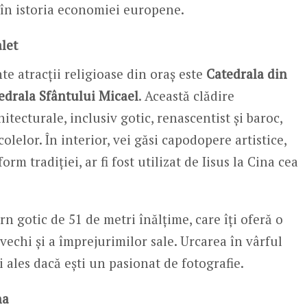
 în istoria economiei europene.
let
te atracții religioase din oraș este
Catedrala din
edrala Sfântului Micael
. Această clădire
itecturale, inclusiv gotic, renascentist și baroc,
olelor. În interior, vei găsi capodopere artistice,
form tradiției, ar fi fost utilizat de Iisus la Cina cea
urn gotic de 51 de metri înălțime, care îți oferă o
chi și a împrejurimilor sale. Urcarea în vârful
 ales dacă ești un pasionat de fotografie.
na