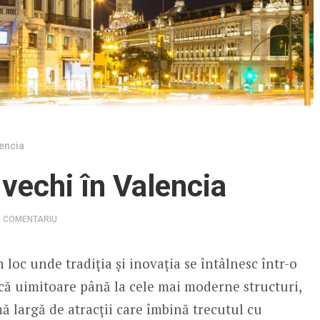
lencia
 vechi în Valencia
N COMENTARIU
n loc unde tradiția și inovația se întâlnesc într-o
ică uimitoare până la cele mai moderne structuri,
mă largă de atracții care îmbină trecutul cu