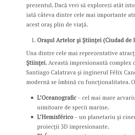
prezentul. Dacă vrei să explorezi atât ist
iată câteva dintre cele mai importante atr
acest oraș plin de viață.
Orașul Artelor și Științei (Ciudad de l
Una dintre cele mai reprezentative atrac
Științei
. Această impresionantă complex de
Santiago Calatrava și inginerul Félix Can
modernă se îmbină cu funcționalitatea. O
L’Oceanografic
– cel mai mare acvariu
uimitoare de specii marine.
L’Hemisférico
– un planetariu și cine
proiecții 3D impresionante.