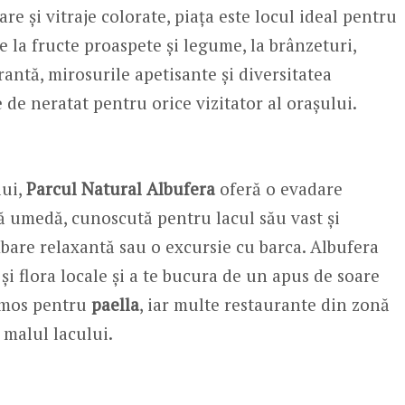
e și vitraje colorate, piața este locul ideal pentru
e la fructe proaspete și legume, la brânzeturi,
antă, mirosurile apetisante și diversitatea
e de neratat pentru orice vizitator al orașului.
lui,
Parcul Natural Albufera
oferă o evadare
ă umedă, cunoscută pentru lacul său vast și
imbare relaxantă sau o excursie cu barca. Albufera
și flora locale și a te bucura de un apus de soare
aimos pentru
paella
, iar multe restaurante din zonă
 malul lacului.