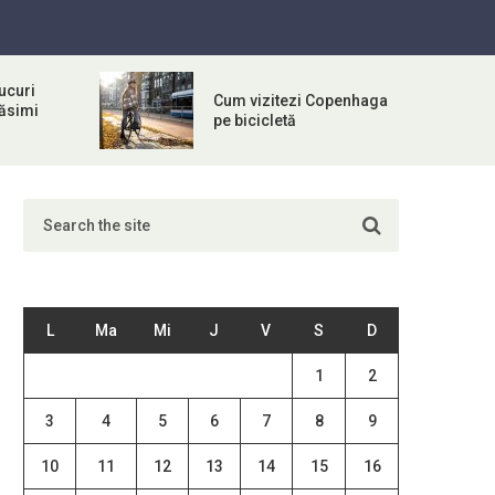
ucuri
Cum vizitezi Copenhaga
răsimi
pe bicicletă
L
Ma
Mi
J
V
S
D
1
2
3
4
5
6
7
8
9
10
11
12
13
14
15
16