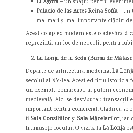
El Ágora
– un spațiu pentru eveniment
Palacio de las Artes Reina Sofía
– un t
mai mari și mai importante clădiri de
Acest complex modern este o adevărată c
reprezintă un loc de neocolit pentru iubito
La Lonja de la Seda (Bursa de Mătase
Departe de arhitectura modernă,
La Lonj
secolul al XV-lea. Acest edificiu istoric 
un exemplu remarcabil al puterii economi
medievală. Aici se desfășurau tranzacțiil
important centru comercial. Clădirea se r
fi
Sala Consiliilor
și
Sala Măcelarilor
, iar
frumusețe locului. O vizită la
La Lonja
est