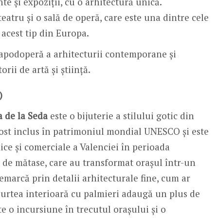
e și expoziții, cu o arhitectură unică.
eatru și o sală de operă, care este una dintre cele
 acest tip din Europa.
apodoperă a arhitecturii contemporane și
rii de artă și știință.
)
a de la Seda
este o bijuterie a stilului gotic din
a fost inclus în patrimoniul mondial UNESCO și este
ce și comerciale a Valenciei în perioada
e de mătase, care au transformat orașul într-un
emarcă prin detalii arhitecturale fine, cum ar
 curtea interioară cu palmieri adaugă un plus de
e o incursiune în trecutul orașului și o