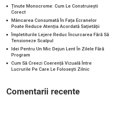
Ținute Monocrome: Cum Le Construiești
Corect
Mâncarea Consumată În Fața Ecranelor
Poate Reduce Atenția Acordată Sațietății
Împletiturile Lejere Reduc Încurcarea Fără Să
Tensioneze Scalpul
Idei Pentru Un Mic Dejun Lent În Zilele Fără
Program
Cum Să Creezi Coerență Vizuală Între
Lucrurile Pe Care Le Folosești Zilnic
Comentarii recente