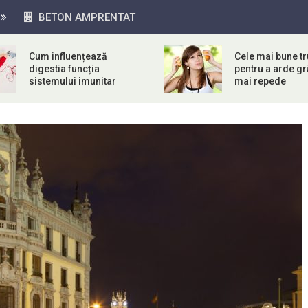
BETON AMPRENTAT
Cum influențează
Cele mai bune tr
digestia funcția
pentru a arde g
sistemului imunitar
mai repede