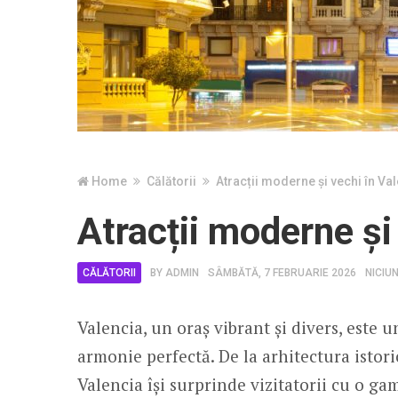
Home
Călătorii
Atracții moderne și vechi în Va
Atracții moderne și
CĂLĂTORII
BY
ADMIN
SÂMBĂTĂ, 7 FEBRUARIE 2026
NICIU
Valencia, un oraș vibrant și divers, este u
armonie perfectă. De la arhitectura istor
Valencia își surprinde vizitatorii cu o ga