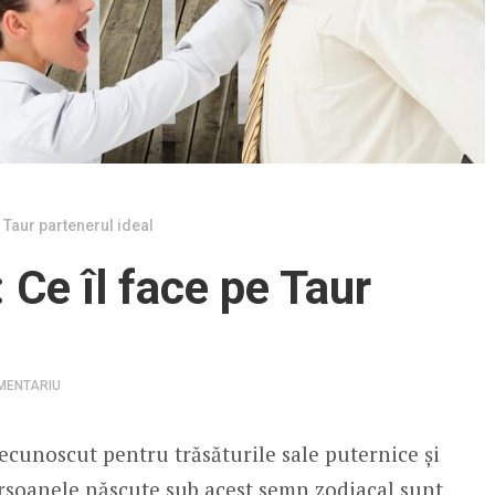
pe Taur partenerul ideal
: Ce îl face pe Taur
MENTARIU
ecunoscut pentru trăsăturile sale puternice și
Persoanele născute sub acest semn zodiacal sunt