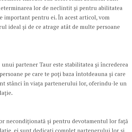
eterminarea lor de neclintit și pentru abilitatea
te important pentru ei. În acest articol, vom
ul ideal și de ce atrage atât de multe persoane
 unui partener Taur este stabilitatea și încrederea
t persoane pe care te poți baza întotdeauna și care
unt stânci în viața partenerului lor, oferindu-le un
lație.
lor necondiționată și pentru devotamentul lor față
lație, ei sunt dedicați complet partenerului lor și