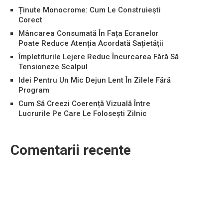
Ținute Monocrome: Cum Le Construiești
Corect
Mâncarea Consumată În Fața Ecranelor
Poate Reduce Atenția Acordată Sațietății
Împletiturile Lejere Reduc Încurcarea Fără Să
Tensioneze Scalpul
Idei Pentru Un Mic Dejun Lent În Zilele Fără
Program
Cum Să Creezi Coerență Vizuală Între
Lucrurile Pe Care Le Folosești Zilnic
Comentarii recente