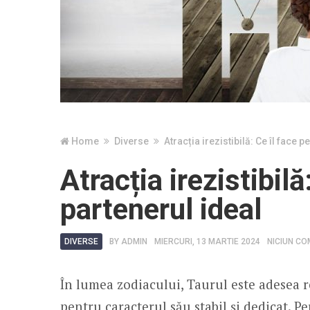
Home
Diverse
Atracția irezistibilă: Ce îl face 
Atracția irezistibilă
partenerul ideal
DIVERSE
BY
ADMIN
MIERCURI, 13 MARTIE 2024
NICIUN CO
În lumea zodiacului, Taurul este adesea r
pentru caracterul său stabil și dedicat. 