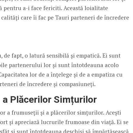
ă pentru a-i face fericiti. Această loialitate
alități care îi fac pe Tauri parteneri de încredere
, de fapt, o latură sensibilă și empatică. Ei sunt
oile partenerului lor și sunt întotdeauna acolo
 Capacitatea lor de a înțelege și de a empatiza cu
arteneri de încredere și compasiuneți.
 a Plăcerilor Simțurilor
r a frumuseții și a plăcerilor simțurilor. Acești
ort și apreciază lucrurile frumoase din viață. Ei se
sfăț și sunt întotdeauna deschiși să împărtășească