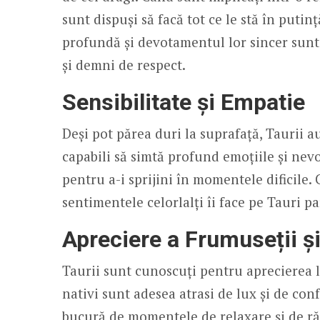
sunt dispuși să facă tot ce le stă în putinț
profundă și devotamentul lor sincer sunt c
și demni de respect.
Sensibilitate și Empatie
Deși pot părea duri la suprafață, Taurii au
capabili să simtă profund emoțiile și nev
pentru a-i sprijini în momentele dificile.
sentimentele celorlalți îi face pe Tauri p
Apreciere a Frumuseții și
Taurii sunt cunoscuți pentru aprecierea lo
nativi sunt adesea atrasi de lux și de conf
bucură de momentele de relaxare și de ră