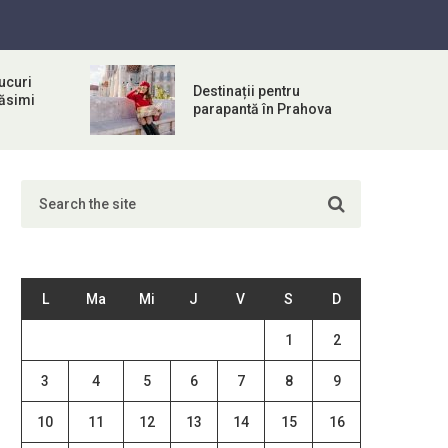
ucuri
Destinații pentru
răsimi
parapantă în Prahova
L
Ma
Mi
J
V
S
D
1
2
3
4
5
6
7
8
9
10
11
12
13
14
15
16