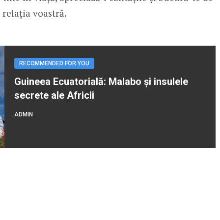
relația voastră.
RECOMMENDED FOR YOU
Guineea Ecuatorială: Malabo și insulele
secrete ale Africii
ADMIN