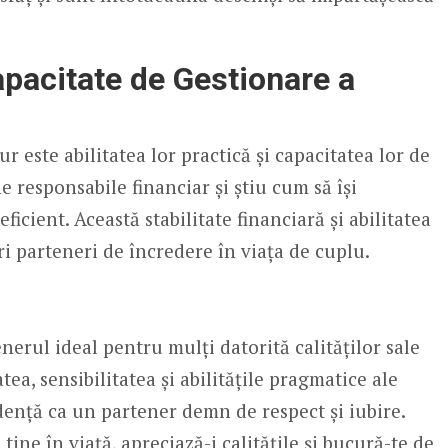
apacitate de Gestionare a
r este abilitatea lor practică și capacitatea lor de
e responsabile financiar și știu cum să își
ficient. Această stabilitate financiară și abilitatea
ri parteneri de încredere în viața de cuplu.
erul ideal pentru mulți datorită calităților sale
atea, sensibilitatea și abilitățile pragmatice ale
idență ca un partener demn de respect și iubire.
tine în viață, apreciază-i calitățile și bucură-te de