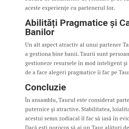
aceste experiențe cu partenerul lor.
Abilități Pragmatice și C
Banilor
Un alt aspect atractiv al unui partener Tau
a gestiona bine banii. Taurii sunt persoan
gestioneze resursele în mod inteligent și e
de a face alegeri pragmatice îi fac pe Tau
Concluzie
În ansamblu, Taurul este considerat parten
puternice și atractive. Stabilitatea, loialit
acestui semn zodiacal îl fac să iasă în ev
Dacă ești norocos să ai un Taur alături de 