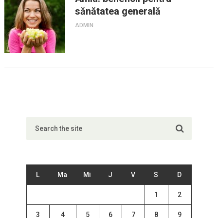
sănătatea generală
ADMIN
L
Ma
Mi
J
V
S
D
1
2
3
4
5
6
7
8
9