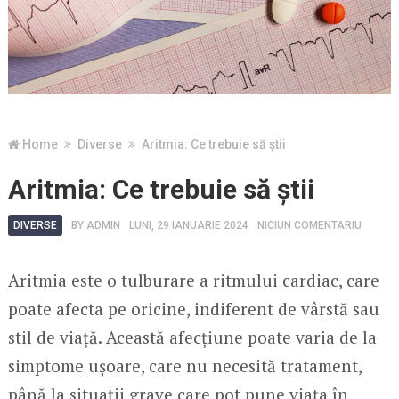
Home
Diverse
Aritmia: Ce trebuie să știi
Aritmia: Ce trebuie să știi
DIVERSE
BY
ADMIN
LUNI, 29 IANUARIE 2024
NICIUN COMENTARIU
Aritmia este o tulburare a ritmului cardiac, care
poate afecta pe oricine, indiferent de vârstă sau
stil de viață. Această afecțiune poate varia de la
simptome ușoare, care nu necesită tratament,
până la situații grave care pot pune viața în