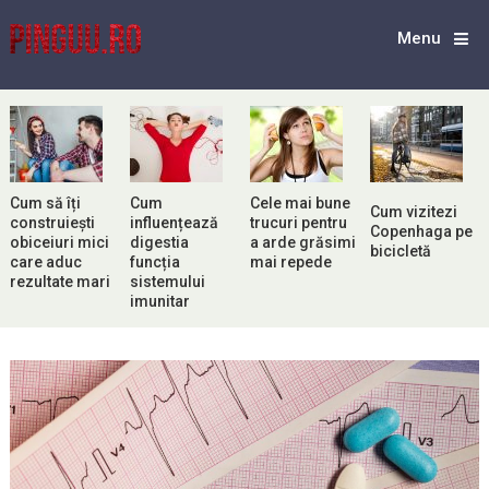
Menu
Cum să îți
Cum
Cele mai bune
Cum vizitezi
construiești
influențează
trucuri pentru
Copenhaga pe
obiceiuri mici
digestia
a arde grăsimi
bicicletă
care aduc
funcția
mai repede
rezultate mari
sistemului
imunitar