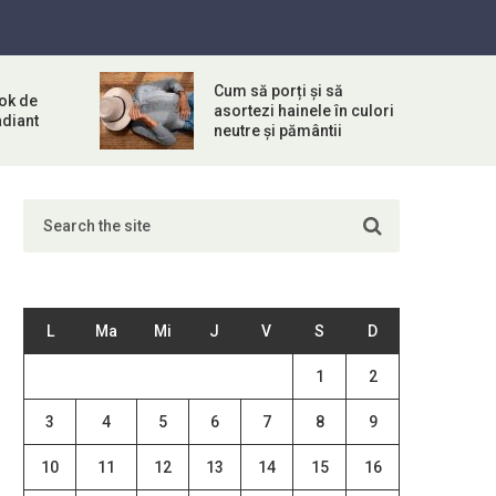
Cum să porți și să
ook de
asortezi hainele în culori
adiant
neutre și pământii
L
Ma
Mi
J
V
S
D
1
2
3
4
5
6
7
8
9
10
11
12
13
14
15
16