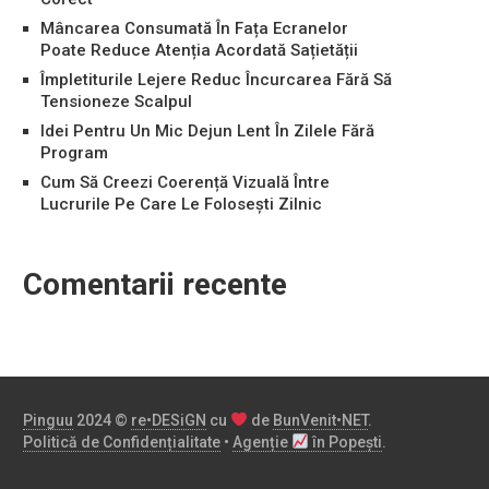
Mâncarea Consumată În Fața Ecranelor
Poate Reduce Atenția Acordată Sațietății
Împletiturile Lejere Reduc Încurcarea Fără Să
Tensioneze Scalpul
Idei Pentru Un Mic Dejun Lent În Zilele Fără
Program
Cum Să Creezi Coerență Vizuală Între
Lucrurile Pe Care Le Folosești Zilnic
Comentarii recente
Pinguu
2024 ©
re•DESiGN
cu
de
BunVenit•NET
.
Politică de Confidențialitate
•
Agenție
în Popești
.