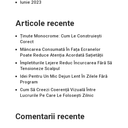
Iunie 2023
Articole recente
Ținute Monocrome: Cum Le Construiești
Corect
Mâncarea Consumată În Fața Ecranelor
Poate Reduce Atenția Acordată Sațietății
Împletiturile Lejere Reduc Încurcarea Fără Să
Tensioneze Scalpul
Idei Pentru Un Mic Dejun Lent În Zilele Fără
Program
Cum Să Creezi Coerență Vizuală Între
Lucrurile Pe Care Le Folosești Zilnic
Comentarii recente