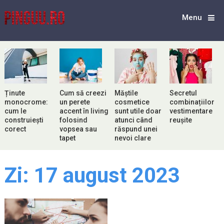
Menu
Ținute
Cum să creezi
Măștile
Secretul
monocrome:
un perete
cosmetice
combinațiilor
cum le
accent în living
sunt utile doar
vestimentare
construiești
folosind
atunci când
reușite
corect
vopsea sau
răspund unei
tapet
nevoi clare
Zi:
17 august 2023