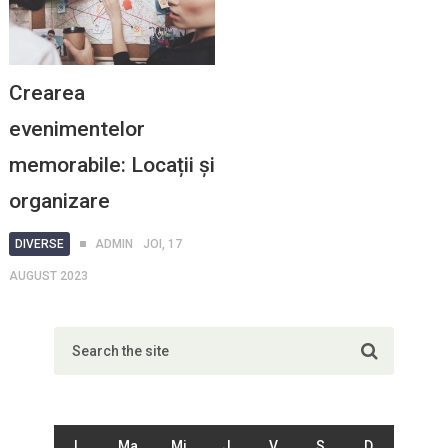
Crearea
evenimentelor
memorabile: Locații și
organizare
DIVERSE
ADMIN
JOI, 17
AUGUST 2023
L
Ma
Mi
J
V
S
D