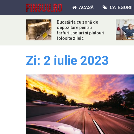
ACASĂ
CATEGORII
Bucătăria cu zonă de
depozitare pentru
farfurii, boluri și platouri
folosite zilnic
Zi:
2 iulie 2023