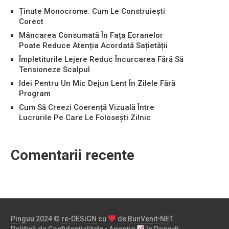
Ținute Monocrome: Cum Le Construiești
Corect
Mâncarea Consumată În Fața Ecranelor
Poate Reduce Atenția Acordată Sațietății
Împletiturile Lejere Reduc Încurcarea Fără Să
Tensioneze Scalpul
Idei Pentru Un Mic Dejun Lent În Zilele Fără
Program
Cum Să Creezi Coerență Vizuală Între
Lucrurile Pe Care Le Folosești Zilnic
Comentarii recente
Pinguu
2024 ©
re•DESiGN
cu
de
BunVenit•NET
.