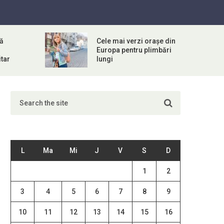
ă
Cele mai verzi orașe din
Europa pentru plimbări
tar
lungi
L
Ma
Mi
J
V
S
D
1
2
3
4
5
6
7
8
9
10
11
12
13
14
15
16